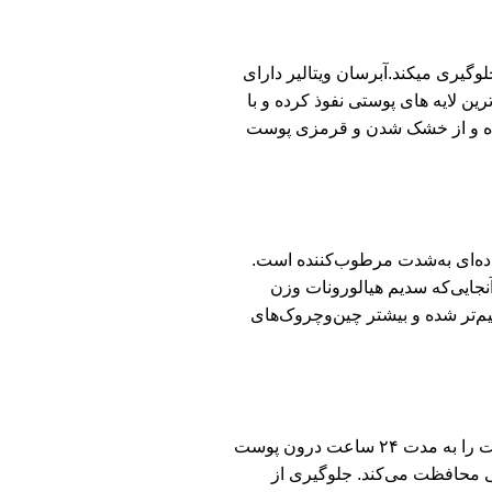
گیری میکند.آبرسان ویتالیر دارای
 لایه های پوستی نفوذ کرده و با
وده و از خشک شدن و قرمزی پوست
اده‌ای به‌شدت مرطوب‌کننده است.
نجایی‌که سدیم هیالورونات وزن
م‌تر شده و بیشتر چین‌وچروک‌های
مویست-۲۴ (Moist 24) که منشأ گیاهی دارد، دیگر ماده مرطوب‌کننده موجود در کرم ژل آبرسان صورت هیدراویت ویتالیر است که رطوبت را به مدت ۲۴ ساعت درون پوست
ی محافظت می‌کند. جلوگیری از