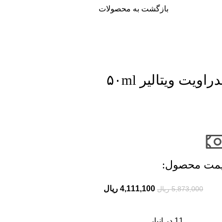
بازگشت به محصولات
ت ویتالیر ۵۰ml
مت محصول:​
4,111,100
ریال
5,873,000
ریال
11 در انبار