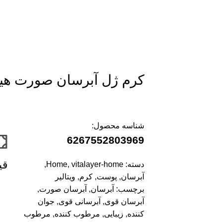
کرم ژل آبرسان صورت هیدراوی
شناسه محصول:
6267552803969
قی
دسته:
vitalayer-home
,
Home
,
آبرسان
,
پوست
,
کرم
,
ویتالیر
برچسب:
آبرسان
,
آبرسان صورت
,
آبرسان قوی
,
آبرسانی قوی
,
جوان
کننده
,
زیبایی
,
مرطوب کننده
,
مرطوب