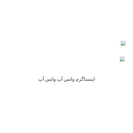
اعتماد شما
چرا نیکارخ مورد اعتماد همه است؟
کلیه حقوق این سایت متعلق به فروشگاه آنلاین نیکارخ می باشد.
اینستاگرم
واتس آپ
واتس آپ