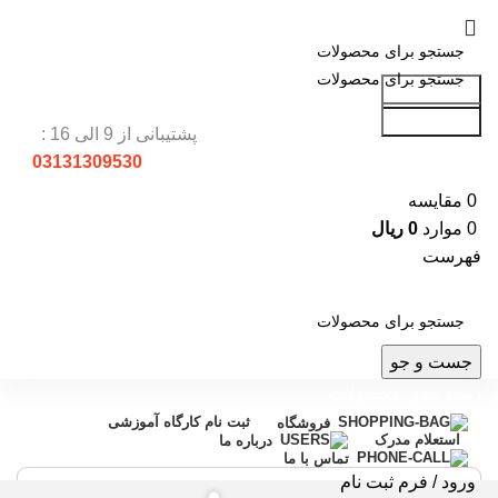
جست و جو
جست و جو
پشتیبانی از 9 الی 16 :
03131309530
0
مقایسه
0
موارد
0
ریال
فهرست
جست و جو
دسته بندی محصولات
ثبت نام کارگاه آموزشی
فروشگاه
استعلام مدرک
درباره ما
تماس با ما
ورود / فرم ثبت نام