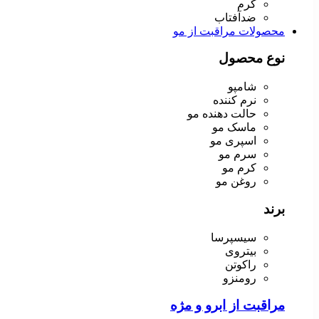
کرم
ضدآفتاب
محصولات مراقبت از مو
نوع محصول
شامپو
نرم کننده
حالت دهنده مو
ماسک مو
اسپری مو
سرم مو
کرم مو
روغن مو
برند
سیسپرسا
بیتروی
راکوتن
رومنزو
مراقبت از ابرو و مژه