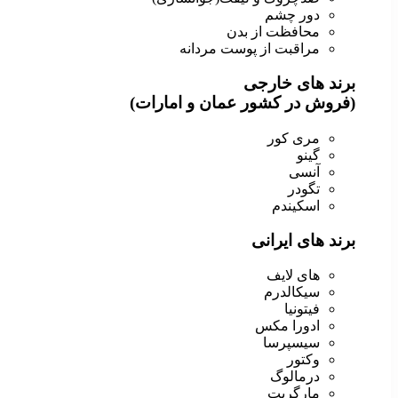
دور چشم
محافظت از بدن
مراقبت از پوست مردانه
برند های خارجی
(فروش در کشور عمان و امارات)
مری کور
گینو
آنسی
تگودر
اسکیندم
برند های ایرانی
های لایف
سیکالدرم
فیتونیا
ادورا مکس
سیسپرسا
وکتور
درمالوگ
مارگریت