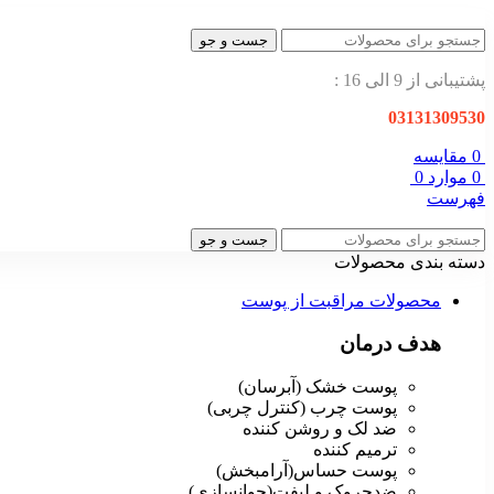
جست و جو
پشتیبانی از 9 الی 16 :
03131309530
0
مقایسه
0
موارد
0
فهرست
جست و جو
دسته بندی محصولات
محصولات مراقبت از پوست
هدف درمان
پوست خشک (آبرسان)
پوست چرب (کنترل چربی)
ضد لک و روشن کننده
ترمیم کننده
پوست حساس(آرامبخش)
ضدچروک و لیفت(جوانسازی)