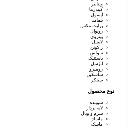
ویتالیر
کپیدرما
آیسول
بلفامد
برایت مکس
رویوال
بیتروی
لایسل
راکوتن
سولس
باستنیک
آنژسل
رومنزو
ساسکین
سیلکر
نوع محصول
شوینده
لایه بردار
سرم و ویال
ماساژ
ماسک