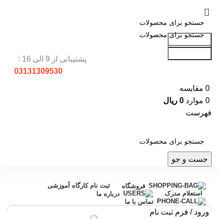
جست و جو
جست و جو
پشتیبانی از 9 الی 16 :
03131309530
0
مقایسه
0
موارد
0
ریال
فهرست
جست و جو
دسته بندی محصولات
ثبت نام کارگاه آموزشی
فروشگاه
استعلام مدرک
درباره ما
تماس با ما
ورود / فرم ثبت نام