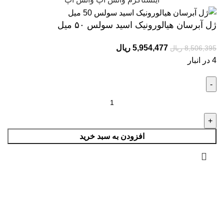
ژل آبرسان هیالورونیک اسید سولس ۵۰ میل
5,954,477
ریال
8,506,395
ریال
4 در انبار
افزودن به سبد خرید