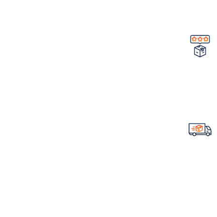
در صورت ایراد در محصول
تضمین کیفیت و اصالت
خرید مستقیم از شرکت
ارسال سریع سفارشات
با تیپاکس
لینک های مهم