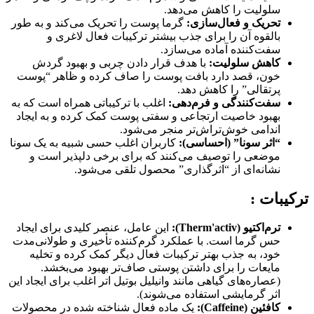
سلولیت را کاهش می‌دهد.
تحریک و فعال‌سازی:
گرما پوست را تحریک می‌کند و به طور
بالقوه آن را برای جذب بیشتر ترکیبات فعال لاغری و
سفت‌کننده آماده می‌سازد.
کاهش سلولیت:
با هدف قرار دادن چربی و بهبود گردش
خون، قصد دارد بافت پوست را صاف کرده و ظاهر “پوست
پرتقالی” را کاهش دهد.
سفت‌کنندگی و فرم‌دهی:
اغلب با ترکیباتی همراه است که به
بهبود خاصیت ارتجاعی و سفتی پوست کمک کرده و به ایجاد
اندامی خوش‌تراش‌تر منجر می‌شود.
“اثر سونا” (احساسی):
کاربران اغلب حسی شبیه به یک سونا
موضعی را توصیف می‌کنند که برای برخی دلپذیر است و
نشانه‌ای از “اثرگذاری” محصول تلقی می‌شود.
ترکیبات :
ترم‌اکتیو (Therm'activ):
این عامل، عنصر کلیدی برای ایجاد
حس گرما است. با عملکرد گرم‌کننده تأخیری و طولانی‌مدت
خود، به جذب بهتر ترکیبات فعال دیگر کمک کرده و تخلیه
مایعات را برای داشتن پوستی صاف‌تر بهبود می‌بخشد.
(عصاره‌های گیاهی مانند وانیلیل بوتیل اتر اغلب برای ایجاد این
اثر گرمایشی استفاده می‌شوند).
کافئین (Caffeine):
یک ماده فعال شناخته شده در محصولات