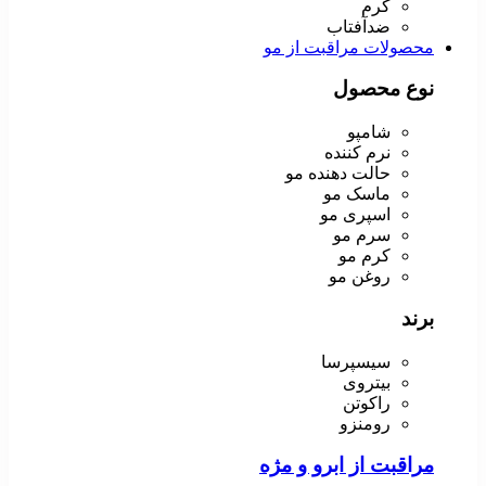
کرم
ضدآفتاب
محصولات مراقبت از مو
نوع محصول
شامپو
نرم کننده
حالت دهنده مو
ماسک مو
اسپری مو
سرم مو
کرم مو
روغن مو
برند
سیسپرسا
بیتروی
راکوتن
رومنزو
مراقبت از ابرو و مژه