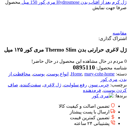
ژل کرم بعد از آفتاب بدن Hydrosmose مری کور 150 میل
محصول
صرفا جهت نمایش
برای بزرگنمایی کلیک کنید
مقایسه
اشتراک گذاری:
ژل لاغری حرارتی بدن Thermo Slim مری کور ۱۲۵ میل
0
مردم در حال مشاهده این محصول در حال حاضر!
0895110
شناسه محصول:
دسته:
mary-cohr-home
,
Home
,
انواع پوست
,
پوست
,
محافظت از
بدن
,
مری کور
برچسب:
چربی سوز
,
رفع سلولیت
,
ژل لاغری
,
سفت‌کننده
,
صاف
کردن پوست
,
فرم‌دهنده
برندها:
تضمین اصالت و کیفیت کالا
ارسال با پست پیشتاز
تضمین کمترین قیمت
پشتیبانی ۲۴ ساعته