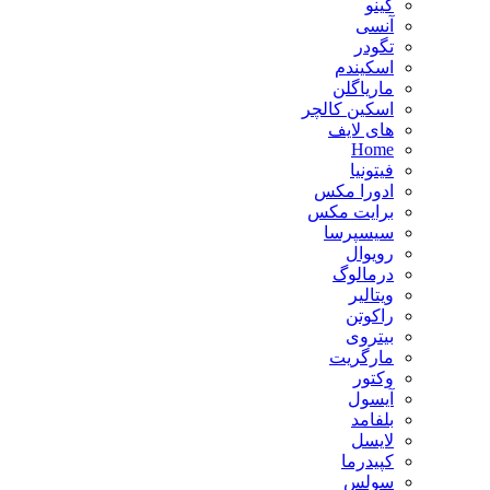
گینو
آنسی
تگودر
اسکیندم
ماریاگلن
اسکین کالچر
های لایف
Home
فیتونیا
ادورا مکس
برایت مکس
سیسپرسا
رویوال
درمالوگ
ویتالیر
راکوتن
بیتروی
مارگریت
وکتور
آیسول
بلفامد
لایسل
کپیدرما
سولس