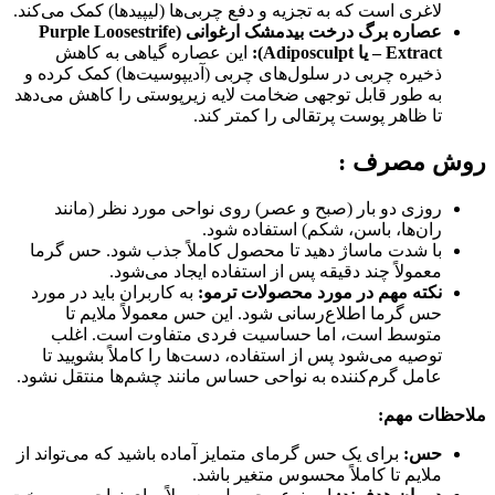
لاغری است که به تجزیه و دفع چربی‌ها (لیپیدها) کمک می‌کند.
عصاره برگ درخت بیدمشک ارغوانی (Purple Loosestrife
Extract – یا Adiposculpt):
این عصاره گیاهی به کاهش
ذخیره چربی در سلول‌های چربی (آدیپوسیت‌ها) کمک کرده و
به طور قابل توجهی ضخامت لایه زیرپوستی را کاهش می‌دهد
تا ظاهر پوست پرتقالی را کمتر کند.
روش مصرف :
روزی دو بار (صبح و عصر) روی نواحی مورد نظر (مانند
ران‌ها، باسن، شکم) استفاده شود.
با شدت ماساژ دهید تا محصول کاملاً جذب شود. حس گرما
معمولاً چند دقیقه پس از استفاده ایجاد می‌شود.
نکته مهم در مورد محصولات ترمو:
به کاربران باید در مورد
حس گرما اطلاع‌رسانی شود. این حس معمولاً ملایم تا
متوسط است، اما حساسیت فردی متفاوت است. اغلب
توصیه می‌شود پس از استفاده، دست‌ها را کاملاً بشویید تا
عامل گرم‌کننده به نواحی حساس مانند چشم‌ها منتقل نشود.
ملاحظات مهم:
حس:
برای یک حس گرمای متمایز آماده باشید که می‌تواند از
ملایم تا کاملاً محسوس متغیر باشد.