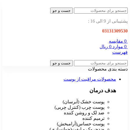
جست و جو
پشتیبانی از 9 الی 16 :
03131309530
0
مقایسه
0
موارد
0
ریال
فهرست
جست و جو
دسته بندی محصولات
محصولات مراقبت از پوست
هدف درمان
پوست خشک (آبرسان)
پوست چرب (کنترل چربی)
ضد لک و روشن کننده
ترمیم کننده
پوست حساس(آرامبخش)
ضدچروک و لیفت(جوانسازی)