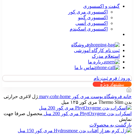
گیفت و اکسسوری
اکسسوری مری کور
اکسسوری گینو
اکسسوری آنسی
اکسسوری اسکیندم
فروشگاه
ثبت نام کارگاه آموزشی
استعلام مدرک
درباره ما
تماس با ما
ورود / فرم ثبت نام
پیشنهاد ویژه
خانه
فروشگاه
پوست
مری کور
mary-cohr-home
ژل لاغری حرارتی
بدن Thermo Slim مری کور ۱۲۵ میل
اسکراب بدن PhytOxygene مری کور 200 میل
محصول صرفا جهت
نمایش
بازگشت به محصولات