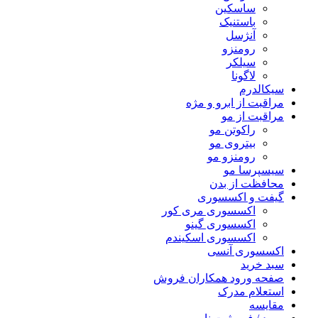
ساسکین
باستنیک
آنژسل
رومنزو
سیلکر
لاگونا
سیکالدرم
مراقبت از ابرو و مژه
مراقبت از مو
راکوتن مو
بیتروی مو
رومنزو مو
سیسپرسا مو
محافظت از بدن
گیفت و اکسسوری
اکسسوری مری کور
اکسسوری گینو
اکسسوری اسکیندم
اکسسوری آنسی
سبد خرید
صفحه ورود همکاران فروش
استعلام مدرک
مقایسه