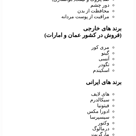
دور چشم
محافظت از بدن
مراقبت از پوست مردانه
برند های خارجی
(فروش در کشور عمان و امارات)
مری کور
گینو
آنسی
تگودر
اسکیندم
برند های ایرانی
های لایف
سیکالدرم
فیتونیا
ادورا مکس
سیسپرسا
وکتور
درمالوگ
مارگریت