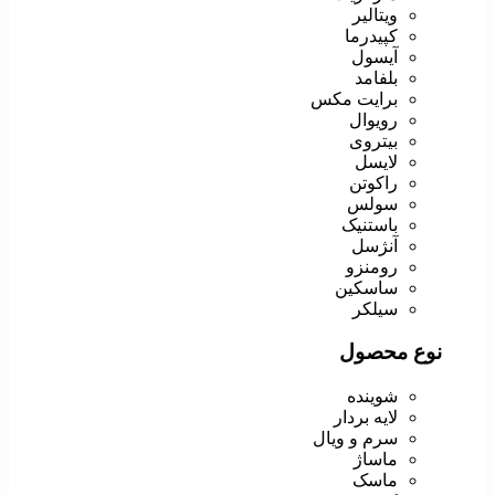
ویتالیر
کپیدرما
آیسول
بلفامد
برایت مکس
رویوال
بیتروی
لایسل
راکوتن
سولس
باستنیک
آنژسل
رومنزو
ساسکین
سیلکر
نوع محصول
شوینده
لایه بردار
سرم و ویال
ماساژ
ماسک