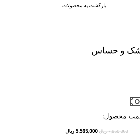
بازگشت به محصولات
 خشک و حساس
مت محصول:​
5,565,000
ریال
7,950,000
ریال