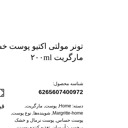
تونر مولتی اکتیو پوست
مارگریت ۲۰۰ml
شناسه محصول:
6265607400972
قی
دسته:
Home
,
پوست
,
مارگریت
,
Margritte-home
,
شوینده‌ها
,
نوع پوست
,
پوست حساس
,
پوست نرمال و خشک
برچسب:
آبرسان
,
تغذیه کننده پوست
,