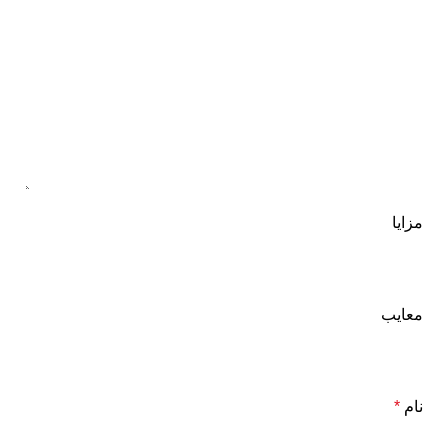
مزایا
معایب
نام
*