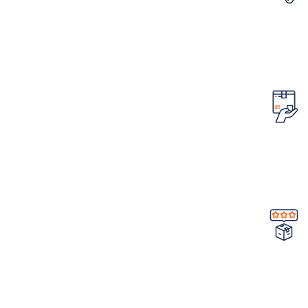
تضمین قیمت محصولات
کمترین قیمت در سطح اینترنت
امکان مرجوع کردن سفارش
در صورت ایراد در محصول
تضمین کیفیت و اصالت
خرید مستقیم از شرکت