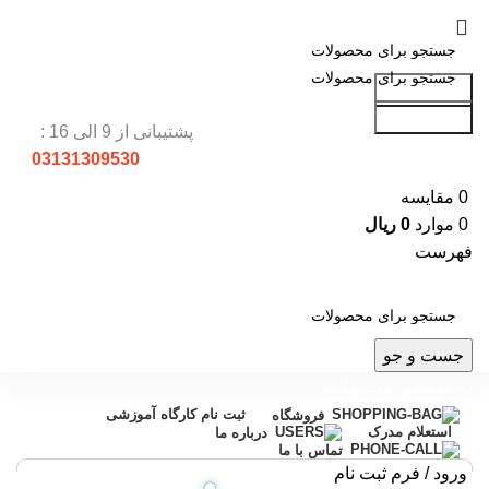
جست و جو
جست و جو
پشتیبانی از 9 الی 16 :
03131309530
0
مقایسه
0
موارد
0
ریال
فهرست
جست و جو
دسته بندی محصولات
ثبت نام کارگاه آموزشی
فروشگاه
استعلام مدرک
درباره ما
تماس با ما
ورود / فرم ثبت نام