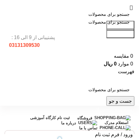
جست و جو
جست و جو
پشتیبانی از 9 الی 16 :
03131309530
0
مقایسه
0
موارد
0
ریال
فهرست
جست و جو
دسته بندی محصولات
ثبت نام کارگاه آموزشی
فروشگاه
استعلام مدرک
درباره ما
تماس با ما
ورود / فرم ثبت نام