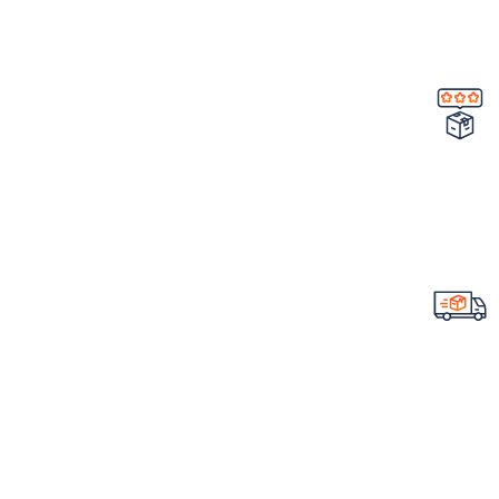
در صورت ایراد در محصول
تضمین کیفیت و اصالت
خرید مستقیم از شرکت
ارسال سریع سفارشات
با تیپاکس
لینک های مهم