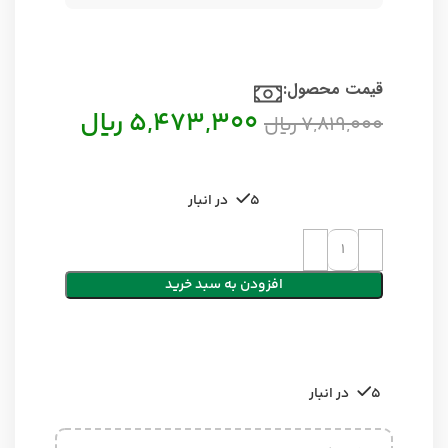
قیمت محصول:​
5,473,300
ریال
7,819,000
ریال
5 در انبار
افزودن به سبد خرید
5 در انبار