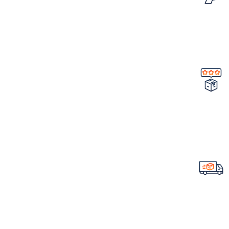
امکان مرجوع کردن سفارش
در صورت ایراد در محصول
تضمین کیفیت و اصالت
خرید مستقیم از شرکت
ارسال سریع سفارشات
با تیپاکس