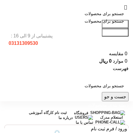
جست و جو
جست و جو
پشتیبانی از 9 الی 16 :
03131309530
0
مقایسه
0
موارد
0
ریال
فهرست
جست و جو
دسته بندی محصولات
ثبت نام کارگاه آموزشی
فروشگاه
استعلام مدرک
درباره ما
تماس با ما
ورود / فرم ثبت نام