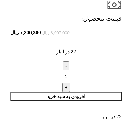
قیمت محصول:​
7,206,300
ریال
8,007,000
ریال
22 در انبار
افزودن به سبد خرید
22 در انبار