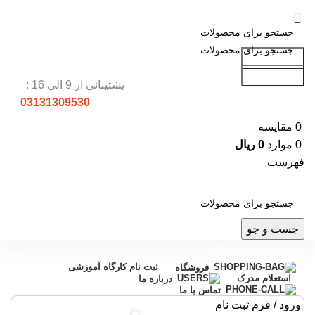
جست و جو
جست و جو
پشتیبانی از 9 الی 16 :
03131309530
0
مقایسه
0
موارد
0
ریال
فهرست
جست و جو
دسته بندی محصولات
ثبت نام کارگاه آموزشی
فروشگاه
استعلام مدرک
درباره ما
تماس با ما
ورود / فرم ثبت نام