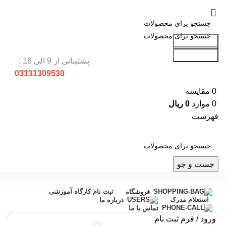
جست و جو
جست و جو
پشتیبانی از 9 الی 16 :
03131309530
0
مقایسه
0
موارد
0
ریال
فهرست
جست و جو
دسته بندی محصولات
ثبت نام کارگاه آموزشی
فروشگاه
استعلام مدرک
درباره ما
تماس با ما
ورود / فرم ثبت نام