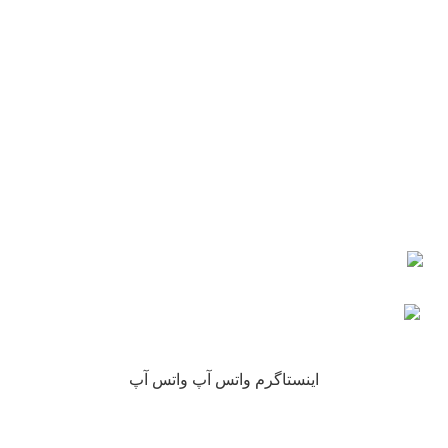
شماره تماس : 09190882448 از ساعت 9 الی 16
ایمیل: info@nikarokh.com
اعتماد شما
چرا نیکارخ مورد اعتماد همه است؟
کلیه حقوق این سایت متعلق به فروشگاه آنلاین نیکارخ می باشد.
اینستاگرم
واتس آپ
واتس آپ