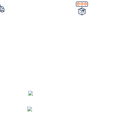
کردن سفارش
تضمین کیفیت و اصالت
ار
حصول
خرید مستقیم از شرکت
با 
ات شرکت
اعتماد شما
چرا نیکارخ 
دفتر مرکزی : اصفهان
اره تماس : 09190882448 از ساعت 9 الی 16
ایمیل: info@nikarokh.com