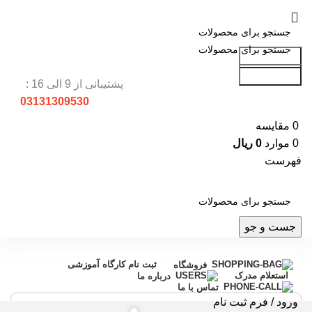
جست و جو
جست و جو
پشتیبانی از 9 الی 16 :
03131309530
0
مقایسه
0
موارد
0
ریال
فهرست
جست و جو
دسته بندی محصولات
ثبت نام کارگاه آموزشی
فروشگاه
استعلام مدرک
درباره ما
تماس با ما
ورود / فرم ثبت نام