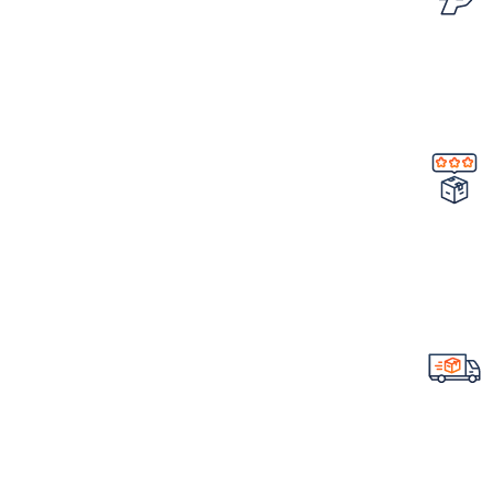
امکان مرجوع کردن سفارش
در صورت ایراد در محصول
تضمین کیفیت و اصالت
خرید مستقیم از شرکت
ارسال سریع سفارشات
با تیپاکس