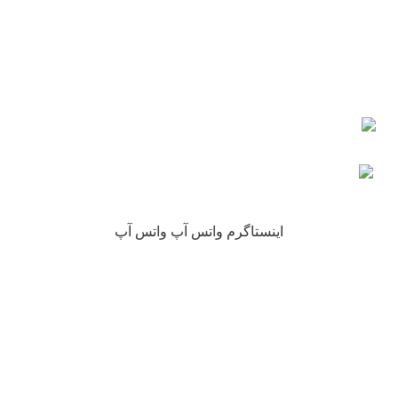
اعتماد شما
چرا نیکارخ مورد اعتماد همه است؟
کلیه حقوق این سایت متعلق به فروشگاه آنلاین نیکارخ می باشد.
اینستاگرم
واتس آپ
واتس آپ