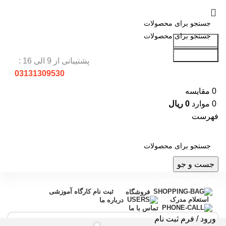
جست و جو
جست و جو
پشتیبانی از 9 الی 16 :
03131309530
0
مقایسه
0
موارد
0
ریال
فهرست
جست و جو
دسته بندی محصولات
ثبت نام کارگاه آموزشی
فروشگاه
استعلام مدرک
درباره ما
تماس با ما
ورود / فرم ثبت نام