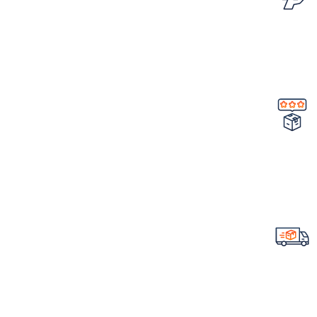
امکان مرجوع کردن سفارش
در صورت ایراد در محصول
تضمین کیفیت و اصالت
خرید مستقیم از شرکت
ارسال سریع سفارشات
با تیپاکس