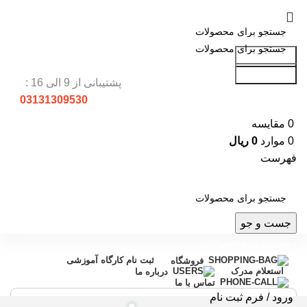
جست و جو
جست و جو
پشتیبانی از 9 الی 16 :
03131309530
0
مقایسه
0
موارد
0
ریال
فهرست
جست و جو
دسته بندی محصولات
ثبت نام کارگاه آموزشی
فروشگاه
استعلام مدرک
درباره ما
تماس با ما
ورود / فرم ثبت نام