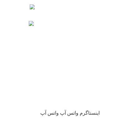
اره تماس : 09190882448 از ساعت 9 الی 16
ایمیل: info@nikarokh.com
اینستاگرم
واتس آپ
واتس آپ