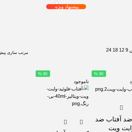
پیشنهاد ویژه
ش
9
12
18
24
30 %
30 %
د
ناموجود
ضد آفتاب ضد
ایت ویت