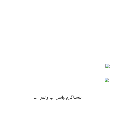
شماره تماس : 09190882448 از ساعت 9 الی 16
ایمیل: info@nikarokh.com
اعتماد شما
چرا نیکارخ مورد اعتماد همه است؟
کلیه حقوق این سایت متعلق به فروشگاه آنلاین نیکارخ می باشد.
اینستاگرم
واتس آپ
واتس آپ