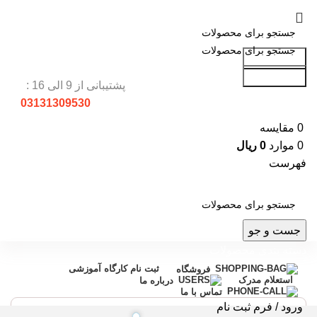
جست و جو
جست و جو
پشتیبانی از 9 الی 16 :
03131309530
0
مقایسه
0
موارد
0
ریال
فهرست
جست و جو
دسته بندی محصولات
ثبت نام کارگاه آموزشی
فروشگاه
استعلام مدرک
درباره ما
تماس با ما
ورود / فرم ثبت نام