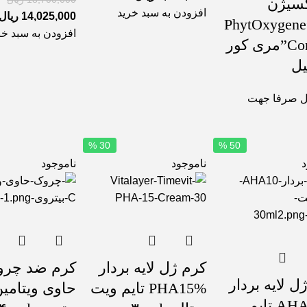
کسیژن
افزودن به سبد خرید
14,025,000
ریال
PhytOxygene
افزودن به سبد خر
Contour”مری کور
 صرفا جهت
30 %
50 %
د
ناموجود
ناموجود
کرم ژل لایه بردار
کرم ضد چر
ل لایه بردار
PHA15% تایم ویت
AHA10% تایم