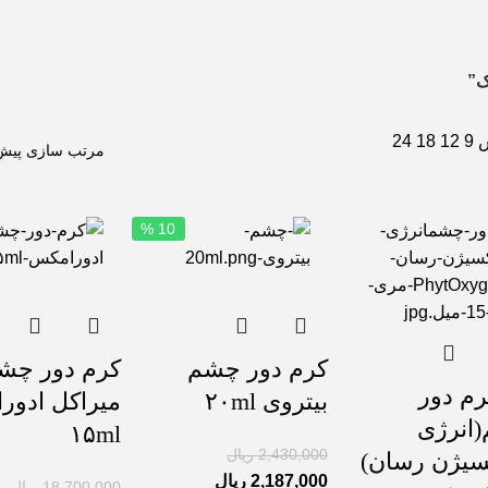
ک”
ش
9
12
18
24
10 %
کرم دور چشم
کرم دور چش
م دور
بیتروی ۲۰ml
میراکل ادور
انرژی
۱۵ml
2,430,000
ریال
سیژن رسان)
2,187,000
ریال
18,700,000
ریال