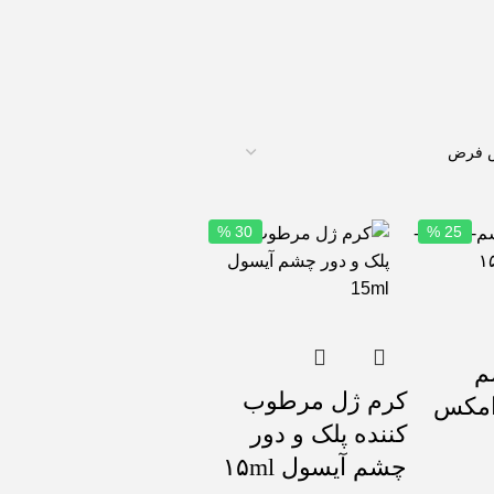
30 %
25 %
م
کرم ژل مرطوب
امکس
کننده پلک و دور
چشم آیسول ۱۵ml