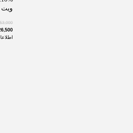
ویت ویت
653,000
26,500
اطلاعا