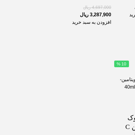
4,697,000
ریال
ید
3,287,900
ریال
افزودن به سبد خرید
10 %
وک
حاوی ویتامین C