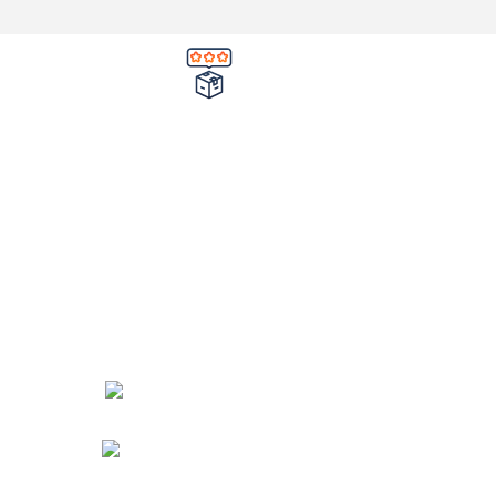
وع کردن سفارش
تضمین کیفیت و اصالت
در محصول
خرید مستقیم از شرکت
ات شرکت
اعتماد شما
چرا نیکارخ 
دفتر مرکزی : اصفهان
اره تماس : 09190882448 از ساعت 9 الی 16
ایمیل: info@nikarokh.com