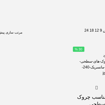
ش
9
12
18
24
30 %
د
ناسب چروک
سطحی