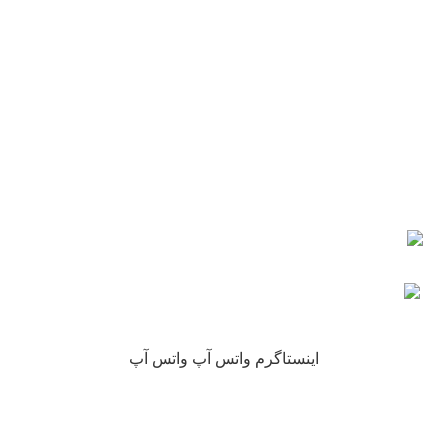
شماره تماس : 09190882448 از ساعت 9 الی 16
ایمیل: info@nikarokh.com
اعتماد شما
چرا نیکارخ مورد اعتماد همه است؟
کلیه حقوق این سایت متعلق به فروشگاه آنلاین نیکارخ می باشد.
اینستاگرم
واتس آپ
واتس آپ