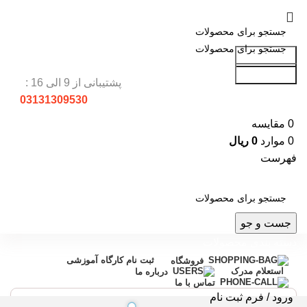
جست و جو
جست و جو
پشتیبانی از 9 الی 16 :
03131309530
0
مقایسه
0
موارد
0
ریال
فهرست
جست و جو
دسته بندی محصولات
ثبت نام کارگاه آموزشی
فروشگاه
استعلام مدرک
درباره ما
تماس با ما
ورود / فرم ثبت نام