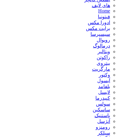
های لایف
Home
فیتونیا
ادورا مکس
برایت مکس
سیسپرسا
رویوال
درمالوگ
ویتالیر
راکوتن
بیتروی
مارگریت
وکتور
آیسول
بلفامد
لایسل
کپیدرما
سولس
ساسکین
باستنیک
آنژسل
رومنزو
سیلکر