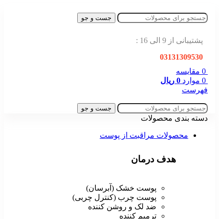
جست و جو
پشتیبانی از 9 الی 16 :
03131309530
0
مقایسه
0
موارد
0
ریال
فهرست
جست و جو
دسته بندی محصولات
محصولات مراقبت از پوست
هدف درمان
پوست خشک (آبرسان)
پوست چرب (کنترل چربی)
ضد لک و روشن کننده
ترمیم کننده