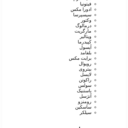
فیتونیا
ادورا مکس
سیسپرسا
وکتور
درمالوگ
مارگریت
ویتالیر
کپیدرما
آیسول
بلفامد
برایت مکس
رویوال
بیتروی
لایسل
راکوتن
سولس
باستنیک
آنژسل
رومنزو
ساسکین
سیلکر