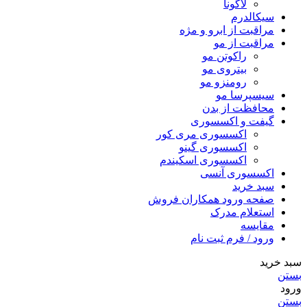
لاگونا
سیکالدرم
مراقبت از ابرو و مژه
مراقبت از مو
راکوتن مو
بیتروی مو
رومنزو مو
سیسپرسا مو
محافظت از بدن
گیفت و اکسسوری
اکسسوری مری کور
اکسسوری گینو
اکسسوری اسکیندم
اکسسوری آنسی
سبد خرید
صفحه ورود همکاران فروش
استعلام مدرک
مقایسه
ورود / فرم ثبت نام
سبد خرید
بستن
ورود
بستن