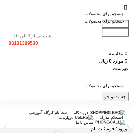
جست و جو
جست و جو
پشتیبانی از 9 الی 16 :
03131309530
0
مقایسه
0
موارد
0
ریال
فهرست
جست و جو
دسته بندی محصولات
ثبت نام کارگاه آموزشی
فروشگاه
استعلام مدرک
درباره ما
تماس با ما
ورود / فرم ثبت نام