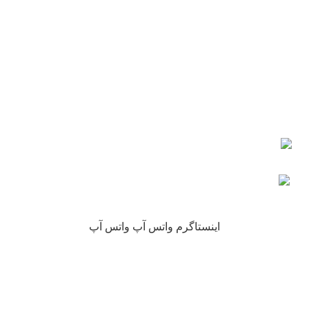
ایمیل: info@nikarokh.com
اعتماد شما
چرا نیکارخ مورد اعتماد همه است؟
کلیه حقوق این سایت متعلق به فروشگاه آنلاین نیکارخ می باشد.
اینستاگرم
واتس آپ
واتس آپ