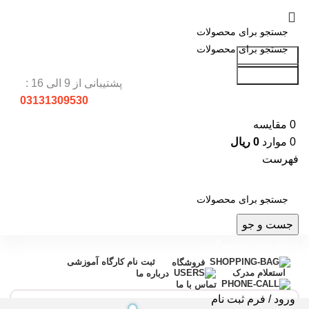
جست و جو
جست و جو
پشتیبانی از 9 الی 16 :
03131309530
0
مقایسه
0
موارد
0
ریال
فهرست
جست و جو
دسته بندی محصولات
ثبت نام کارگاه آموزشی
فروشگاه
استعلام مدرک
درباره ما
تماس با ما
ورود / فرم ثبت نام