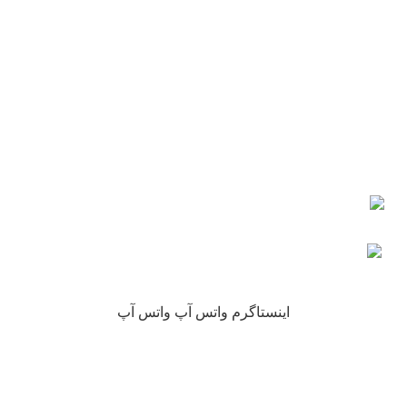
شماره تماس : 09190882448 از ساعت 9 الی 16
ایمیل: info@nikarokh.com
اعتماد شما
چرا نیکارخ مورد اعتماد همه است؟
کلیه حقوق این سایت متعلق به فروشگاه آنلاین نیکارخ می باشد.
اینستاگرم
واتس آپ
واتس آپ