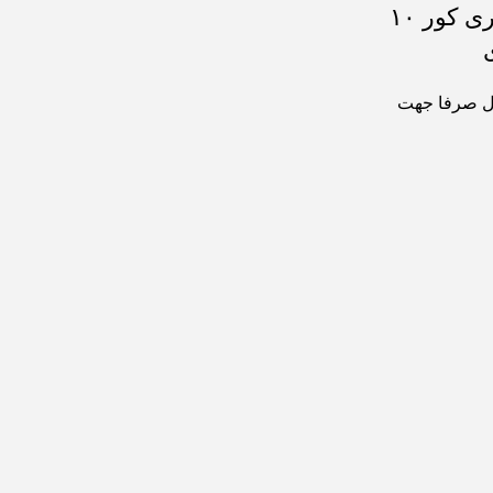
ph مری کور ۱۰
 صرفا جهت