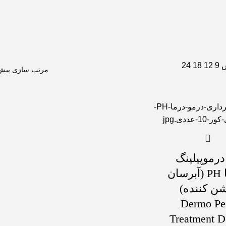
ش
9
12
18
24
درموپیلینگ
-درما PH (آبرسان
ن کننده)
Dermo Pe
Treatment 