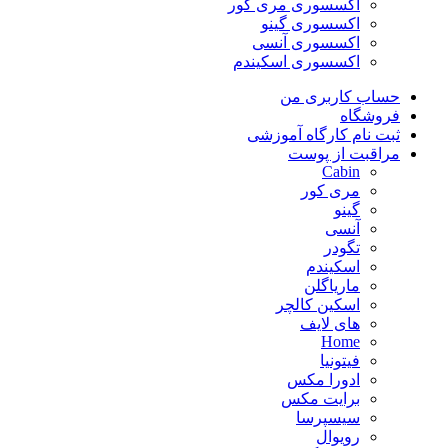
اکسسوری مری کور
اکسسوری گینو
اکسسوری آنسی
اکسسوری اسکیندم
حساب کاربری من
فروشگاه
ثبت نام کارگاه آموزشی
مراقبت از پوست
Cabin
مری کور
گینو
آنسی
تگودر
اسکیندم
ماریاگلن
اسکین کالچر
های لایف
Home
فیتونیا
ادورا مکس
برایت مکس
سیسپرسا
رویوال