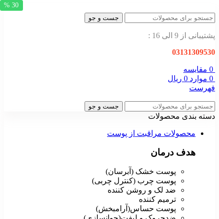
30 %
جست و جو
پشتیبانی از 9 الی 16 :
03131309530
0
مقایسه
0
موارد
0
ریال
فهرست
جست و جو
دسته بندی محصولات
محصولات مراقبت از پوست
هدف درمان
پوست خشک (آبرسان)
پوست چرب (کنترل چربی)
ضد لک و روشن کننده
ترمیم کننده
پوست حساس(آرامبخش)
ضدچروک و لیفت(جوانسازی)