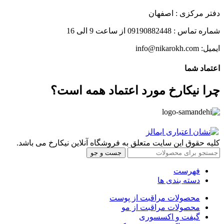
دفتر مرکزی : اصفهان
شماره تماس : 09190882448 از ساعت 9 الی 16
ایمیل: info@nikarokh.com
اعتماد شما
چرا نیکارخ مورد اعتماد همه است؟
کلیه حقوق این سایت متعلق به فروشگاه آنلاین نیکارخ می باشد.
جست و جو
فهرست
دسته بندی ها
محصولات مراقبت از پوست
محصولات مراقبت از مو
گیفت و اکسسوری