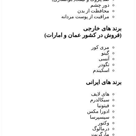
دور چشم
محافظت از بدن
مراقبت از پوست مردانه
برند های خارجی
(فروش در کشور عمان و امارات)
مری کور
گینو
آنسی
تگودر
اسکیندم
برند های ایرانی
های لایف
سیکالدرم
فیتونیا
ادورا مکس
سیسپرسا
وکتور
درمالوگ
مارگریت