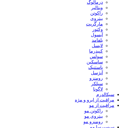
درمالوگ
ویتالیر
راکوتن
بیتروی
مارگریت
وکتور
آیسول
بلفامد
لایسل
کپیدرما
سولس
ساسکین
باستنیک
آنژسل
رومنزو
سیلکر
لاگونا
سیکالدرم
مراقبت از ابرو و مژه
مراقبت از مو
راکوتن مو
بیتروی مو
رومنزو مو
سیسپرسا مو