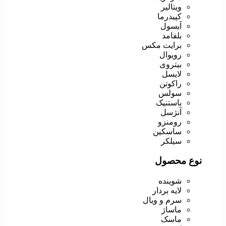
ویتالیر
کپیدرما
آیسول
بلفامد
برایت مکس
رویوال
بیتروی
لایسل
راکوتن
سولس
باستنیک
آنژسل
رومنزو
ساسکین
سیلکر
نوع محصول
شوینده
لایه بردار
سرم و ویال
ماساژ
ماسک