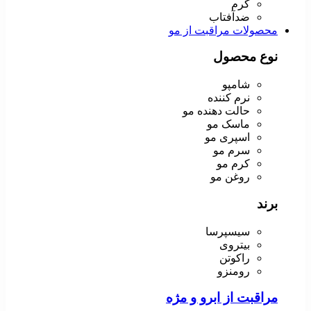
کرم
ضدآفتاب
محصولات مراقبت از مو
نوع محصول
شامپو
نرم کننده
حالت دهنده مو
ماسک مو
اسپری مو
سرم مو
کرم مو
روغن مو
برند
سیسپرسا
بیتروی
راکوتن
رومنزو
مراقبت از ابرو و مژه