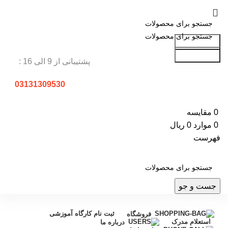
جست و جو
جست و جو
پشتیبانی از 9 الی 16 :
03131309530
0
مقایسه
0
موارد
0
ریال
فهرست
جست و جو
دسته بندی محصولات
ثبت نام کارگاه آموزشی
فروشگاه
استعلام مدرک
درباره ما