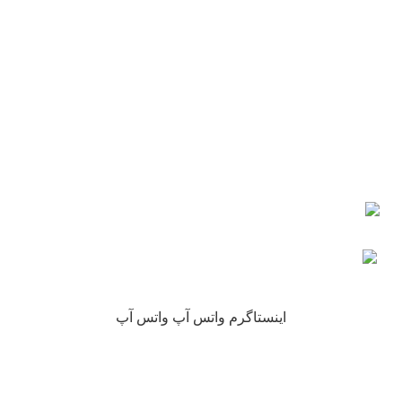
شماره تماس : 09190882448 از ساعت 9 الی 16
ایمیل: info@nikarokh.com
اعتماد شما
چرا نیکارخ مورد اعتماد همه است؟
کلیه حقوق این سایت متعلق به فروشگاه آنلاین نیکارخ می باشد.
اینستاگرم
واتس آپ
واتس آپ