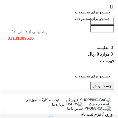
جست و جو
جست و جو
پشتیبانی از 9 الی 16 :
03131309530
0
مقایسه
0
موارد
0
ریال
فهرست
جست و جو
دسته بندی محصولات
ثبت نام کارگاه آموزشی
فروشگاه
استعلام مدرک
درباره ما
تماس با ما
ورود / فرم ثبت نام