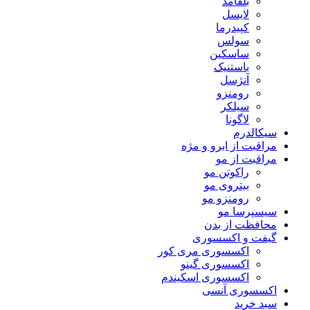
بلفامد
لایسل
کپیدرما
سولس
ساسکین
باستنیک
آنژسل
رومنزو
سیلکر
لاگونا
سیکالدرم
مراقبت از ابرو و مژه
مراقبت از مو
راکوتن مو
بیتروی مو
رومنزو مو
سیسپرسا مو
محافظت از بدن
گیفت و اکسسوری
اکسسوری مری کور
اکسسوری گینو
اکسسوری اسکیندم
اکسسوری آنسی
سبد خرید