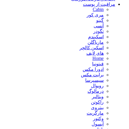
مراقبت از پوست
Cabin
مری کور
گینو
آنسی
تگودر
اسکیندم
ماریاگلن
اسکین کالچر
های لایف
Home
فیتونیا
ادورا مکس
برایت مکس
سیسپرسا
رویوال
درمالوگ
ویتالیر
راکوتن
بیتروی
مارگریت
وکتور
آیسول