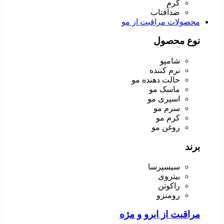
کرم
ضدآفتاب
محصولات مراقبت از مو
نوع محصول
شامپو
نرم کننده
حالت دهنده مو
ماسک مو
اسپری مو
سرم مو
کرم مو
روغن مو
برند
سیسپرسا
بیتروی
راکوتن
رومنزو
مراقبت از ابرو و مژه