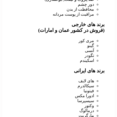
دور چشم
محافظت از بدن
مراقبت از پوست مردانه
برند های خارجی
(فروش در کشور عمان و امارات)
مری کور
گینو
آنسی
تگودر
اسکیندم
برند های ایرانی
های لایف
سیکالدرم
فیتونیا
ادورا مکس
سیسپرسا
وکتور
درمالوگ
مارگریت