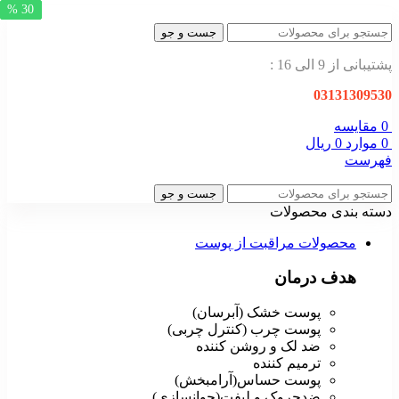
30 %
30 %
30 %
جست و جو
پشتیبانی از 9 الی 16 :
03131309530
0
مقایسه
0
موارد
0
ریال
فهرست
جست و جو
دسته بندی محصولات
محصولات مراقبت از پوست
هدف درمان
پوست خشک (آبرسان)
پوست چرب (کنترل چربی)
ضد لک و روشن کننده
ترمیم کننده
پوست حساس(آرامبخش)
ضدچروک و لیفت(جوانسازی)