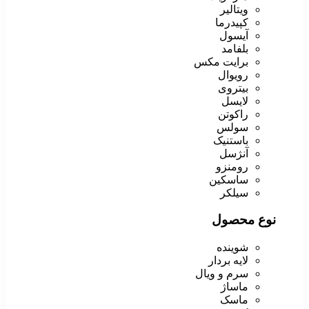
ویتالیر
کپیدرما
آیسول
بلفامد
برایت مکس
رویوال
بیتروی
لایسل
راکوتن
سولس
باستنیک
آنژسل
رومنزو
ساسکین
سیلکر
نوع محصول
شوینده
لایه بردار
سرم و ویال
ماساژ
ماسک