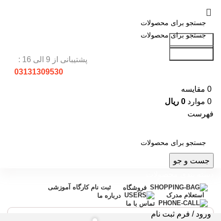
جست و جو
جست و جو
پشتیبانی از 9 الی 16 :
03131309530
0
مقایسه
0
موارد
0
ریال
فهرست
جست و جو
دسته بندی محصولات
ثبت نام کارگاه آموزشی
فروشگاه
استعلام مدرک
درباره ما
تماس با ما
ورود / فرم ثبت نام