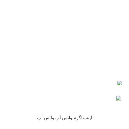
دفتر مرکزی : اصفهان
شماره تماس : 09190882448 از ساعت 9 الی 16
ایمیل: info@nikarokh.com
اعتماد شما
چرا نیکارخ مورد اعتماد همه است؟
کلیه حقوق این سایت متعلق به فروشگاه آنلاین نیکارخ می باشد.
اینستاگرم
واتس آپ
واتس آپ