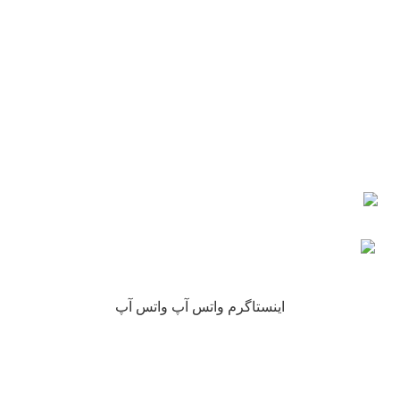
شماره تماس : 09190882448 از ساعت 9 الی 16
ایمیل: info@nikarokh.com
اعتماد شما
چرا نیکارخ مورد اعتماد همه است؟
کلیه حقوق این سایت متعلق به فروشگاه آنلاین نیکارخ می باشد.
اینستاگرم
واتس آپ
واتس آپ