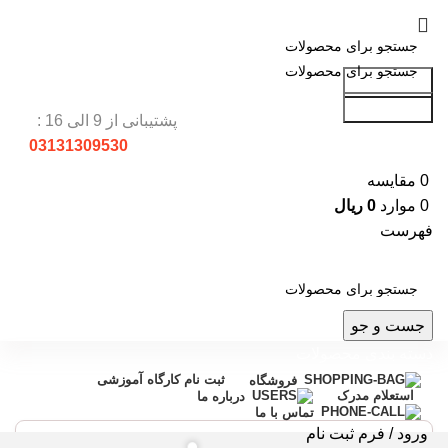
جست و جو
جست و جو
پشتیبانی از 9 الی 16 :
03131309530
0
مقایسه
0
موارد
0
ریال
فهرست
جست و جو
دسته بندی محصولات
ثبت نام کارگاه آموزشی
فروشگاه
استعلام مدرک
درباره ما
تماس با ما
ورود / فرم ثبت نام