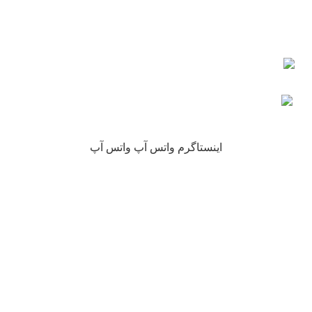
چرا نیکارخ مورد اعتماد همه است؟
کلیه حقوق این سایت متعلق به فروشگاه آنلاین نیکارخ می باشد.
اینستاگرم
واتس آپ
واتس آپ