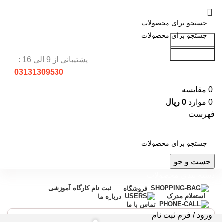
جست و جو
جست و جو
پشتیبانی از 9 الی 16 :
03131309530
0
مقایسه
0
موارد
0
ریال
فهرست
جست و جو
دسته بندی محصولات
ثبت نام کارگاه آموزشی
فروشگاه
استعلام مدرک
درباره ما
تماس با ما
ورود / فرم ثبت نام