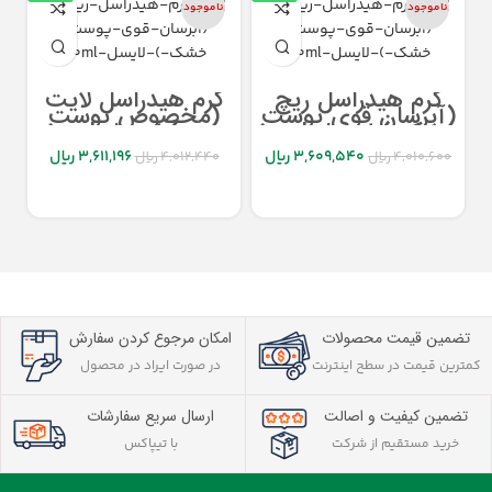
ناموجود
ناموجود
کرم هیدراسل ریچ
کرم هیدراسل لایت
(آبرسان قوی پوست
(مخصوص پوست
خشک ) لایسل ۵۰ml
چرب) لایسل ۵۰ml
3,609,540
ریال
3,611,196
ریال
4,010,600
ریال
4,012,440
ریال
اطلاعات بیشتر
اطلاعات بیشتر
تضمین قیمت محصولات
امکان مرجوع کردن سفارش
کمترین قیمت در سطح اینترنت
در صورت ایراد در محصول
تضمین کیفیت و اصالت
ارسال سریع سفارشات
خرید مستقیم از شرکت
با تیپاکس