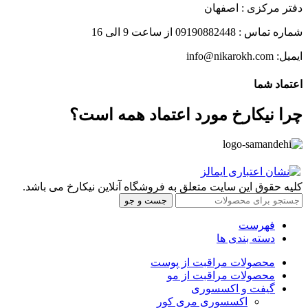
دفتر مرکزی : اصفهان
شماره تماس : 09190882448 از ساعت 9 الی 16
ایمیل: info@nikarokh.com
اعتماد شما
چرا نیکارخ مورد اعتماد همه است؟
کلیه حقوق این سایت متعلق به فروشگاه آنلاین نیکارخ می باشد.
جست و جو
فهرست
دسته بندی ها
محصولات مراقبت از پوست
محصولات مراقبت از مو
گیفت و اکسسوری
اکسسوری مری کور