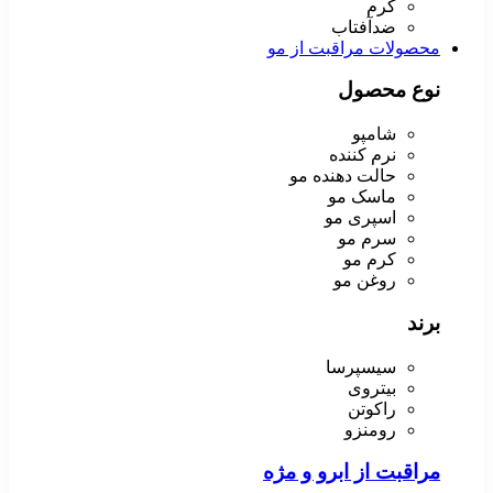
کرم
ضدآفتاب
محصولات مراقبت از مو
نوع محصول
شامپو
نرم کننده
حالت دهنده مو
ماسک مو
اسپری مو
سرم مو
کرم مو
روغن مو
برند
سیسپرسا
بیتروی
راکوتن
رومنزو
مراقبت از ابرو و مژه