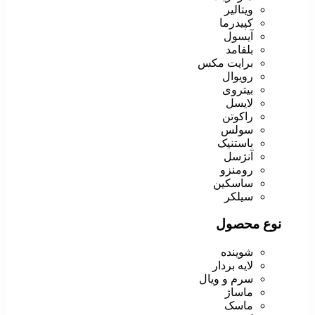
ویتالیر
کپیدرما
آیسول
بلفامد
برایت مکس
رویوال
بیتروی
لایسل
راکوتن
سولس
باستنیک
آنژسل
رومنزو
ساسکین
سیلکر
نوع محصول
شوینده
لایه بردار
سرم و ویال
ماساژ
ماسک