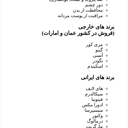
دور چشم
محافظت از بدن
مراقبت از پوست مردانه
برند های خارجی
(فروش در کشور عمان و امارات)
مری کور
گینو
آنسی
تگودر
اسکیندم
برند های ایرانی
های لایف
سیکالدرم
فیتونیا
ادورا مکس
سیسپرسا
وکتور
درمالوگ
مارگریت