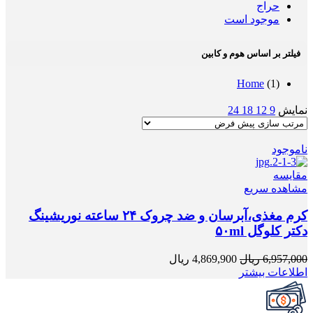
حراج
موجود است
فیلتر بر اساس هوم و کابین
Home
(1)
نمایش
9
12
18
24
ناموجود
مقایسه
مشاهده سریع
کرم مغذی،آبرسان و ضد چروک ۲۴ ساعته نوریشینگ
دکتر کلوگل ۵۰ml
6,957,000
ریال
4,869,900
ریال
اطلاعات بیشتر