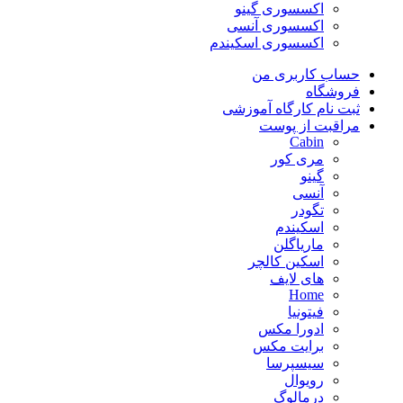
اکسسوری گینو
اکسسوری آنسی
اکسسوری اسکیندم
حساب کاربری من
فروشگاه
ثبت نام کارگاه آموزشی
مراقبت از پوست
Cabin
مری کور
گینو
آنسی
تگودر
اسکیندم
ماریاگلن
اسکین کالچر
های لایف
Home
فیتونیا
ادورا مکس
برایت مکس
سیسپرسا
رویوال
درمالوگ