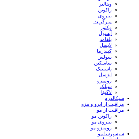
ویتالیر
راکوتن
بیتروی
مارگریت
وکتور
آیسول
بلفامد
لایسل
کپیدرما
سولس
ساسکین
باستنیک
آنژسل
رومنزو
سیلکر
لاگونا
سیکالدرم
مراقبت از ابرو و مژه
مراقبت از مو
راکوتن مو
بیتروی مو
رومنزو مو
سیسپرسا مو