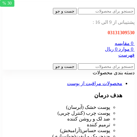
30 %
جست و جو
پشتیبانی از 9 الی 16 :
03131309530
0
مقایسه
0
موارد
0
ریال
فهرست
جست و جو
دسته بندی محصولات
محصولات مراقبت از پوست
هدف درمان
پوست خشک (آبرسان)
پوست چرب (کنترل چربی)
ضد لک و روشن کننده
ترمیم کننده
پوست حساس(آرامبخش)
ضدچروک و لیفت(جوانسازی)