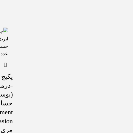
پکیج 
-درما
(پوس
tment
asion
مری کور 