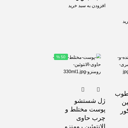
افزودن به سبد خرید
ید
50 %
طوب
ژل شستشو
ین
پوست مختلط و
ور
چرب حاوی
الانتوئین رومنزو