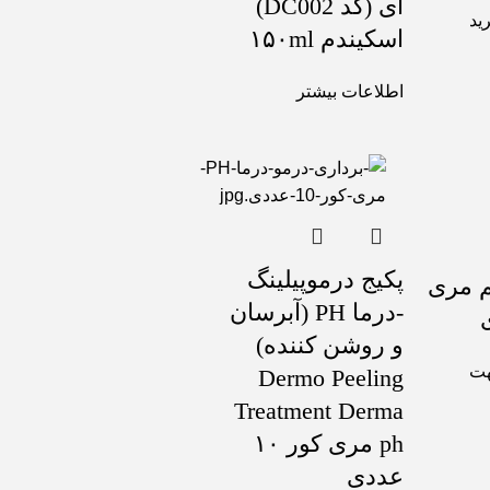
ای (کد DC002)
ید
اسکیندم ۱۵۰ml
اطلاعات بیشتر
پکیج درموپیلینگ
م مری
-درما PH (آبرسان
و روشن کننده)
هت
Dermo Peeling
Treatment Derma
ph مری کور ۱۰
عددی