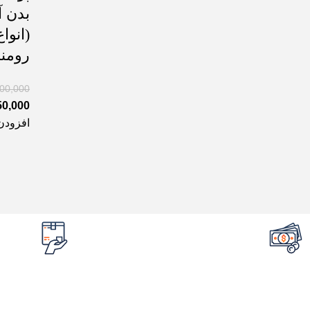
بدن آ
(انوا
رومنزو l
500,000
50,000
افزودن
تضمین قیمت محصولات
امکان مرج
کمترین قیمت در سطح اینترنت
در صورت ایراد 