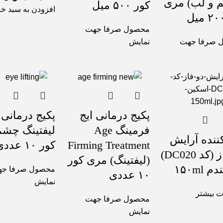
 و لب) مری
کور ۵۰۰ میل
افزودن به سبد خر
محصول صرفا جهت
 صرفا جهت
نمایش
پکیج درمانی ایج
پکیج درمانی
فرمینگ Age
لیفتینگ چش
ننده آرایش
Firming Treatment
کور ۱۰ عددی
دو فاز (کد DC020)
(لیفتینگ) مری کور
 ۱۵۰ml
محصول صرفا ج
۱۰ عددی
نمایش
ت بیشتر
محصول صرفا جهت
نمایش