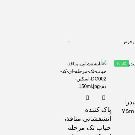
30 %
درا
پاک کننده
آتشفشانی منافذ،
حباب تک مرحله