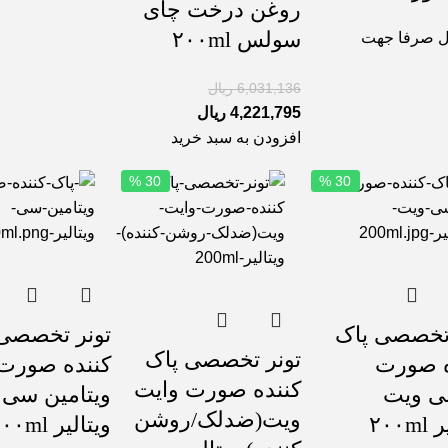
روغن درخت چای
سولس ۲۰۰ml
 صرفا جهت
6,031,136
ریال
4,221,795
ریال
افزودن به سبد خرید
30 %
30 %
 تخصصی پاک
تونر تخصصی
تونر تخصصی پاک
ه صورت
کننده صورت
کننده صورت وایت
 ویت
ویتامین سی
ویت(ضدلک/روشن
۲۰۰m
ویتالیر ۲۰۰ml