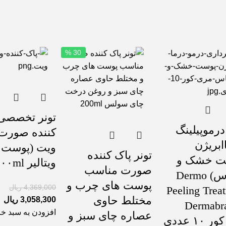
30 %
تونر تخصصی
درموپیلینگ
کننده صورت 
ابریژن
ویت (پوست 
تونر پاک کننده
ت خشک و
ویتالیر ۲۰۰ml
صورت مناسب
حساس) Dermo
پوست های چرب و
4,369,000
ریال
Peeling Trea
مختلط حاوی
3,058,300
ریال
Dermabr
افزودن به سبد خر
عصاره چای سبز و
۱۰ عددی