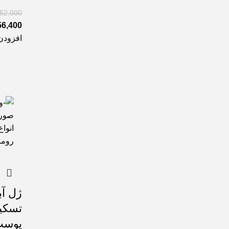
652,000
56,400
افزودن
ژل آب
تسکی
پوست