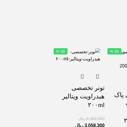
30 %
30 %
تونر تخصصی
 پاک
هیدراویت ویتالیر
۲۰۰ml
4,369,000
ریال
3,058,300
ریال