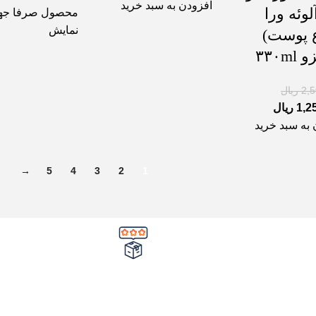
افزودن به سبد خرید
لوئه ورا
محصول صرفا ج
نمایش
ع پوست)
۳۳۰m
2,
ریال
1,2
ریال
 به سبد خرید
→
5
4
3
2
1
وع کردن سفارش
تضمین کیفیت و اصالت
در محصول
خرید مستقیم از شرکت