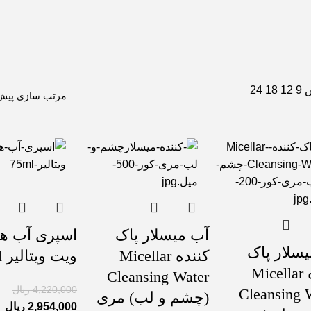
ش
9
12
18
24
آب میسلار پاک
اسپری آب هی
سلار پاک
کننده Micellar
ویت ویتالیر ۷۵ml
کننده Micellar
Cleansing Water
4,220,000
ریال
Cleansing 
(چشم و لب) مری
2,954,000
ریال