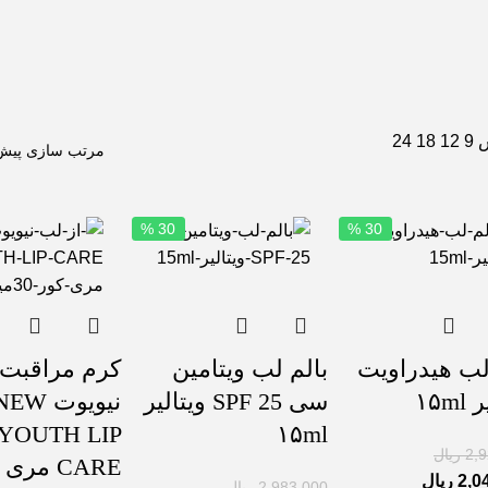
ش
9
12
18
24
30 %
30 %
لب هیدراویت
بالم لب ویتامین
کرم مراقبت 
۱۵m
سی SPF 25 ویتالیر
نیویوت EW
YOUTH LIP
۱۵ml
2,
ریال
CARE مری
2,0
ریال
2,983,000
ریال