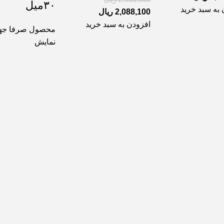
۳۰میل
 به سبد خرید
2,088,100
ریال
افزودن به سبد خرید
محصول صرفا ج
نمایش