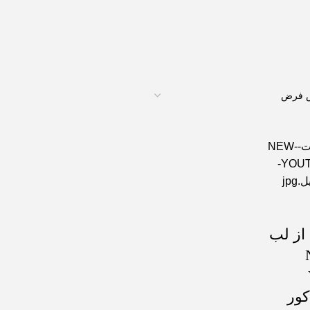
از لب
N
 کور