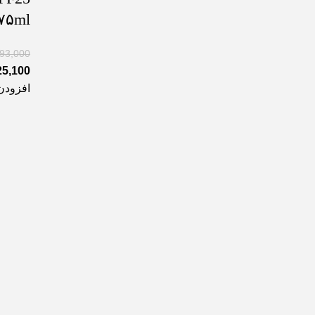
۷۵ml
893,000
25,100
افزودن