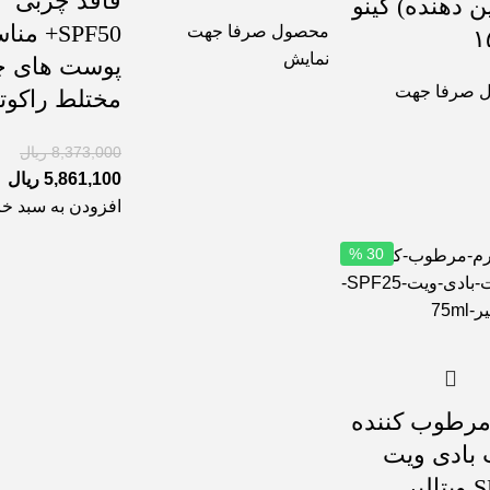
فاقد چربی
 دهنده) گینو
SPF50+ م
محصول صرفا جهت
۱
نمایش
پوست های چ
 صرفا جهت
مختلط راکوتن g
8,373,000
ریال
5,861,100
ریال
افزودن به سبد خر
30 %
مرطوب کننده
بادی ویت
SPF25 ویتالیر