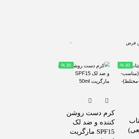
30 %
30 %
کرم دست روشن
تاب
کننده و ضد لک
عی)
SPF15 مارگریت