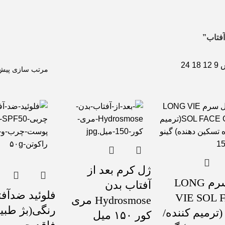
فتاب”
ش
9
12
18
24
ژل کرم بعد از
ژل سرم LONG
آفتاب بدن
فلوئید ضدآف
VIE SOL 
Hydrosmose مری
رنگی(بژ طبی
GE (ترمیم کننده/
کور ۱۵۰ میل