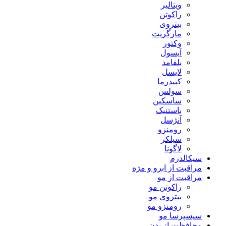
ویتالیر
راکوتن
بیتروی
مارگریت
وکتور
آیسول
بلفامد
لایسل
کپیدرما
سولس
ساسکین
باستنیک
آنژسل
رومنزو
سیلکر
لاگونا
سیکالدرم
مراقبت از ابرو و مژه
مراقبت از مو
راکوتن مو
بیتروی مو
رومنزو مو
سیسپرسا مو
محافظت از بدن