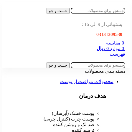
جست و جو
پشتیبانی از 9 الی 16 :
03131309530
0
مقایسه
0
موارد
0
ریال
فهرست
جست و جو
دسته بندی محصولات
محصولات مراقبت از پوست
هدف درمان
پوست خشک (آبرسان)
پوست چرب (کنترل چربی)
ضد لک و روشن کننده
ترمیم کننده