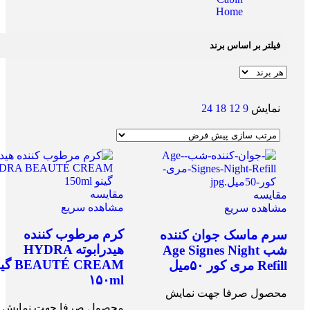
Home
فیلتر بر اساس برند
نمایش
9
12
18
24
مقایسه
مقایسه
مشاهده سریع
مشاهده سریع
کرم مرطوب کننده
سرم ماسک جوان کننده
هیدرابوته HYDRA
شب Age Signes Night
AUTÉ CREAM
Refill مری کور ۵۰میل
۱۵۰ml
محصول صرفا جهت نمایش
محصول صرفا جهت نمایش