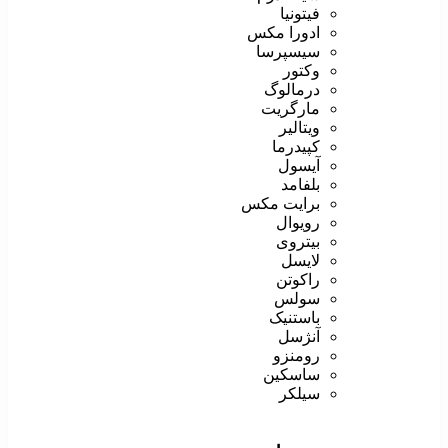
فیتونیا
ادورا مکس
سیسپرسا
وکتور
درمالوگ
مارگریت
ویتالیر
کپیدرما
آیسول
بلفامد
برایت مکس
رویوال
بیتروی
لایسل
راکوتن
سولس
باستنیک
آنژسل
رومنزو
ساسکین
سیلکر