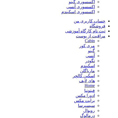
اکسسوری گینو
اکسسوری آنسی
اکسسوری اسکیندم
حساب کاربری من
فروشگاه
ثبت نام کارگاه آموزشی
مراقبت از پوست
Cabin
مری کور
گینو
آنسی
تگودر
اسکیندم
ماریاگلن
اسکین کالچر
های لایف
Home
فیتونیا
ادورا مکس
برایت مکس
سیسپرسا
رویوال
درمالوگ