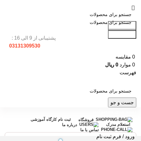
جست و جو
جست و جو
پشتیبانی از 9 الی 16 :
03131309530
0
مقایسه
0
موارد
0
ریال
فهرست
جست و جو
دسته بندی محصولات
ثبت نام کارگاه آموزشی
فروشگاه
استعلام مدرک
درباره ما
تماس با ما
ورود / فرم ثبت نام