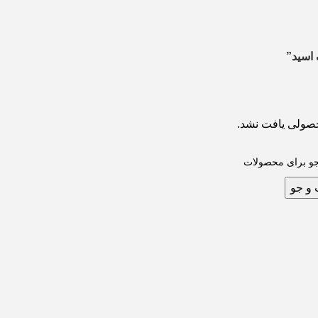
 اسید”
صولی یافت نشد.
و جو