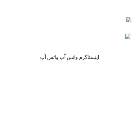
چرا نیکارخ مورد اعتماد همه است؟
کلیه حقوق این سایت متعلق به فروشگاه آنلاین نیکارخ می باشد.
اینستاگرم
واتس آپ
واتس آپ