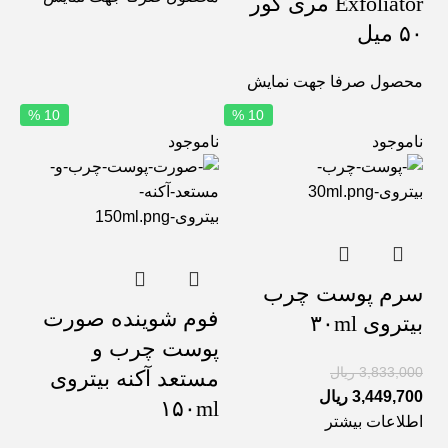
Exfoliator مری کور
۵۰ میل
محصول صرفا جهت نمایش
10 %
10 %
ناموجود
ناموجود
سرم پوست چرب
فوم شوینده صورت
بیتروی ۳۰ml
پوست چرب و
3,833,000
ریال
مستعد آکنه بیتروی
3,449,700
ریال
۱۵۰ml
اطلاعات بیشتر