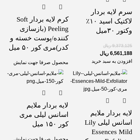
سرم لایه بردار
کرم لایه بردار Soft
لاکتیک اسید ١٠٪
Peeling (بازسازی
وکتور ۳۰میل
کننده/پوست خسته و
9,373,125
ریال
کدر)مری کور ۵۰ میل
6,561,188
ریال
افزودن به سبد خرید
محصول صرفا جهت نمایش
لایه بردار ملایم
لایه بردار ملایم
اسانس لیلی مری
اسانس لیلی Lily
کور ۱۵۰ میل
Essences Mild
محصول صرفا جهت نمایش