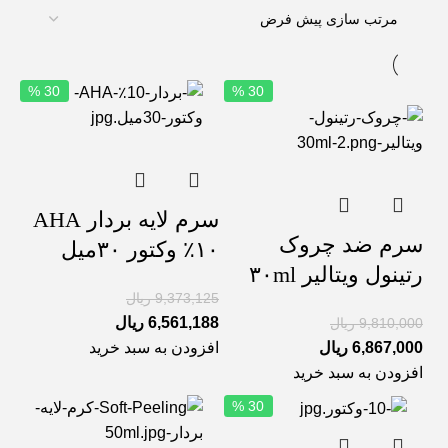
30 %
30 %
سرم لایه بردار AHA
سرم ضد چروک
١٠٪ وکتور ۳۰میل
رتینول ویتالیر ۳۰ml
9,373,125
ریال
6,561,188
ریال
9,810,000
ریال
6,867,000
ریال
افزودن به سبد خرید
افزودن به سبد خرید
30 %