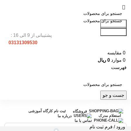
جست و جو
جست و جو
پشتیبانی از 9 الی 16 :
03131309530
0
مقایسه
0
موارد
0
ریال
فهرست
جست و جو
دسته بندی محصولات
ثبت نام کارگاه آموزشی
فروشگاه
استعلام مدرک
درباره ما
تماس با ما
ورود / فرم ثبت نام