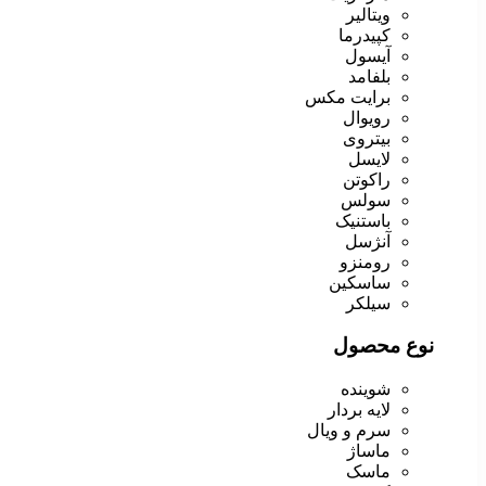
ویتالیر
کپیدرما
آیسول
بلفامد
برایت مکس
رویوال
بیتروی
لایسل
راکوتن
سولس
باستنیک
آنژسل
رومنزو
ساسکین
سیلکر
نوع محصول
شوینده
لایه بردار
سرم و ویال
ماساژ
ماسک