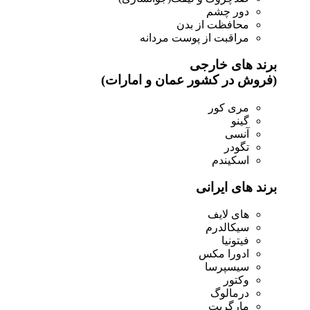
دور چشم
محافظت از بدن
مراقبت از پوست مردانه
برند های خارجی
(فروش در کشور عمان و امارات)
مری کور
گینو
آنسی
تگودر
اسکیندم
برند های ایرانی
های لایف
سیکالدرم
فیتونیا
ادورا مکس
سیسپرسا
وکتور
درمالوگ
مارگریت