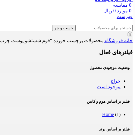
0
مقایسه
0
موارد
0
ریال
فهرست
جست و جو
خانه
فروشگاه
محصولات برچسب خورده “فوم شستشو پوست چرب”
فیلترهای فعال
وضعیت موجودی محصول
حراج
موجود است
فیلتر بر اساس هوم و کابین
Home
(1)
فیلتر بر اساس برند