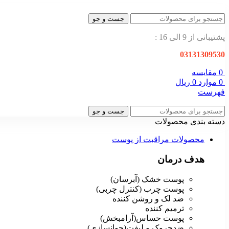
جست و جو
پشتیبانی از 9 الی 16 :
03131309530
0
مقایسه
0
موارد
0
ریال
فهرست
جست و جو
دسته بندی محصولات
محصولات مراقبت از پوست
هدف درمان
پوست خشک (آبرسان)
پوست چرب (کنترل چربی)
ضد لک و روشن کننده
ترمیم کننده
پوست حساس(آرامبخش)
ضدچروک و لیفت(جوانسازی)