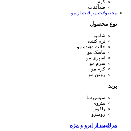
کرم
ضدآفتاب
محصولات مراقبت از مو
نوع محصول
شامپو
نرم کننده
حالت دهنده مو
ماسک مو
اسپری مو
سرم مو
کرم مو
روغن مو
برند
سیسپرسا
بیتروی
راکوتن
رومنزو
مراقبت از ابرو و مژه