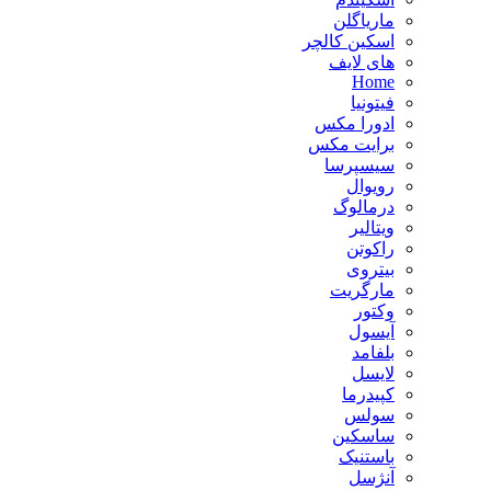
ماریاگلن
اسکین کالچر
های لایف
Home
فیتونیا
ادورا مکس
برایت مکس
سیسپرسا
رویوال
درمالوگ
ویتالیر
راکوتن
بیتروی
مارگریت
وکتور
آیسول
بلفامد
لایسل
کپیدرما
سولس
ساسکین
باستنیک
آنژسل