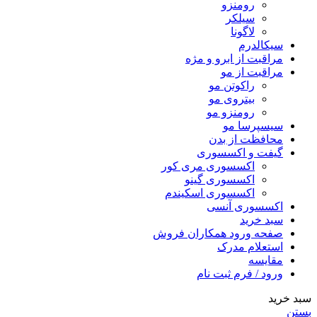
رومنزو
سیلکر
لاگونا
سیکالدرم
مراقبت از ابرو و مژه
مراقبت از مو
راکوتن مو
بیتروی مو
رومنزو مو
سیسپرسا مو
محافظت از بدن
گیفت و اکسسوری
اکسسوری مری کور
اکسسوری گینو
اکسسوری اسکیندم
اکسسوری آنسی
سبد خرید
صفحه ورود همکاران فروش
استعلام مدرک
مقایسه
ورود / فرم ثبت نام
سبد خرید
بستن