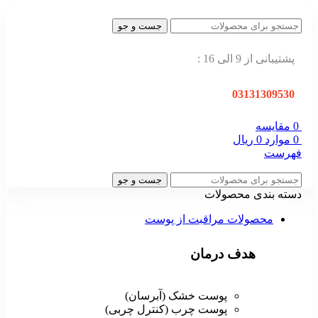
جست و جو
پشتیبانی از 9 الی 16 :
03131309530
0
مقایسه
0
موارد
0
ریال
فهرست
جست و جو
دسته بندی محصولات
محصولات مراقبت از پوست
هدف درمان
پوست خشک (آبرسان)
پوست چرب (کنترل چربی)