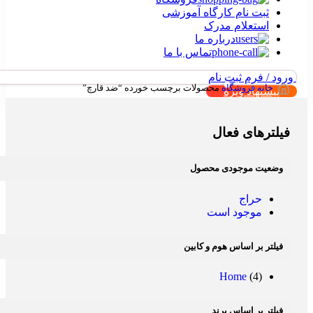
ثبت نام کارگاه آموزشی
استعلام مدرک
درباره ما
تماس با ما
ورود / فرم ثبت نام
خانه
فروشگاه
محصولات برچسب خورده “ضد قارچ”
پیشنهاد ویژه
فیلترهای فعال
وضعیت موجودی محصول
حراج
موجود است
فیلتر بر اساس هوم و کابین
Home
(4)
فیلتر بر اساس برند