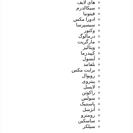
های لایف
سیکالدرم
فیتونیا
ادورا مکس
سیسپرسا
وکتور
درمالوگ
مارگریت
ویتالیر
کپیدرما
آیسول
بلفامد
برایت مکس
رویوال
بیتروی
لایسل
راکوتن
سولس
باستنیک
آنژسل
رومنزو
ساسکین
سیلکر