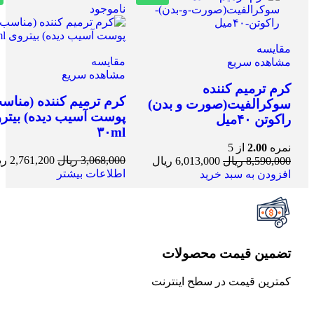
ناموجود
مقایسه
مقایسه
مشاهده سریع
مشاهده سریع
کرم ترمیم کننده
کرم ترمیم کننده (مناس
سوکرالفیت(صورت و بدن)
پوست آسیب دیده) بیتر
راکوتن ۴۰میل
۳۰ml
نمره
2.00
از 5
3,068,000
ریال
2,761,200
ری
8,590,000
ریال
6,013,000
ریال
اطلاعات بیشتر
افزودن به سبد خرید
تضمین قیمت محصولات
کمترین قیمت در سطح اینترنت