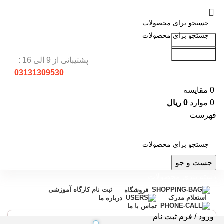
جست و جو
جست و جو
پشتیبانی از 9 الی 16 :
03131309530
0
مقایسه
0
موارد
0
ریال
فهرست
جست و جو
دسته بندی محصولات
ثبت نام کارگاه آموزشی
فروشگاه
استعلام مدرک
درباره ما
تماس با ما
ورود / فرم ثبت نام