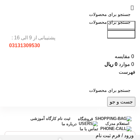
جست و جو
جست و جو
پشتیبانی از 9 الی 16 :
03131309530
0
مقایسه
0
موارد
0
ریال
فهرست
جست و جو
دسته بندی محصولات
ثبت نام کارگاه آموزشی
فروشگاه
استعلام مدرک
درباره ما
تماس با ما
ورود / فرم ثبت نام