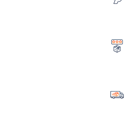
امکان مرجوع کردن سفارش
در صورت ایراد در محصول
تضمین کیفیت و اصالت
خرید مستقیم از شرکت
ارسال سریع سفارشات
با تیپاکس