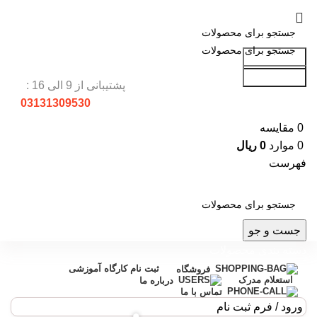
جست و جو
جست و جو
پشتیبانی از 9 الی 16 :
03131309530
0
مقایسه
0
موارد
0
ریال
فهرست
جست و جو
دسته بندی محصولات
ثبت نام کارگاه آموزشی
فروشگاه
استعلام مدرک
درباره ما
تماس با ما
ورود / فرم ثبت نام