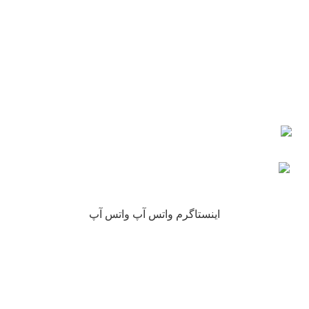
ایمیل: info@nikarokh.com
اعتماد شما
چرا نیکارخ مورد اعتماد همه است؟
کلیه حقوق این سایت متعلق به فروشگاه آنلاین نیکارخ می باشد.
اینستاگرم
واتس آپ
واتس آپ
هدف درمان