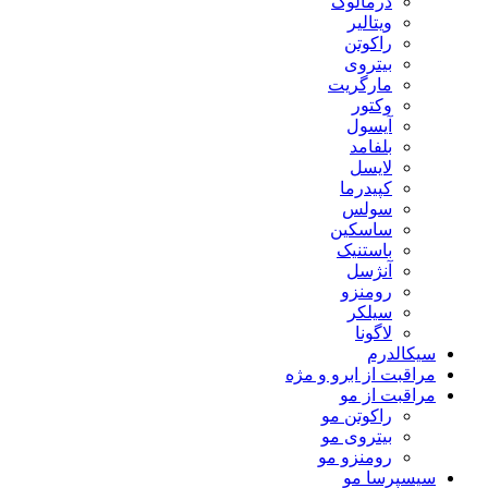
درمالوگ
ویتالیر
راکوتن
بیتروی
مارگریت
وکتور
آیسول
بلفامد
لایسل
کپیدرما
سولس
ساسکین
باستنیک
آنژسل
رومنزو
سیلکر
لاگونا
سیکالدرم
مراقبت از ابرو و مژه
مراقبت از مو
راکوتن مو
بیتروی مو
رومنزو مو
سیسپرسا مو