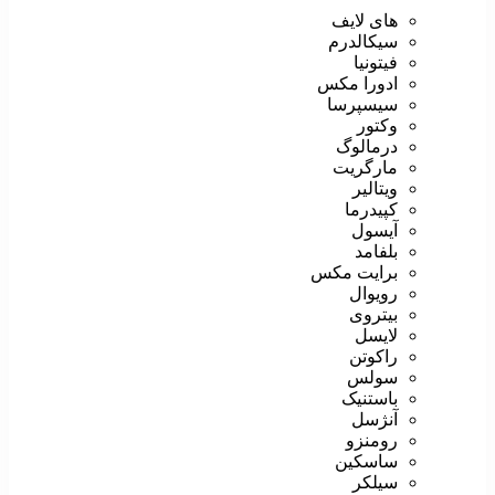
های لایف
سیکالدرم
فیتونیا
ادورا مکس
سیسپرسا
وکتور
درمالوگ
مارگریت
ویتالیر
کپیدرما
آیسول
بلفامد
برایت مکس
رویوال
بیتروی
لایسل
راکوتن
سولس
باستنیک
آنژسل
رومنزو
ساسکین
سیلکر