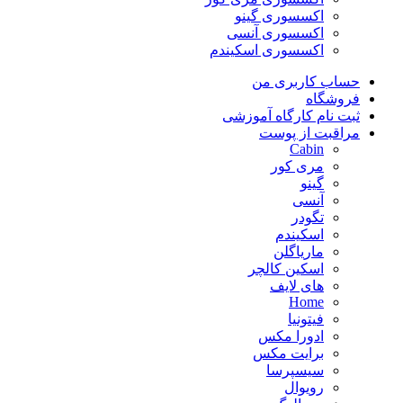
اکسسوری گینو
اکسسوری آنسی
اکسسوری اسکیندم
حساب کاربری من
فروشگاه
ثبت نام کارگاه آموزشی
مراقبت از پوست
Cabin
مری کور
گینو
آنسی
تگودر
اسکیندم
ماریاگلن
اسکین کالچر
های لایف
Home
فیتونیا
ادورا مکس
برایت مکس
سیسپرسا
رویوال