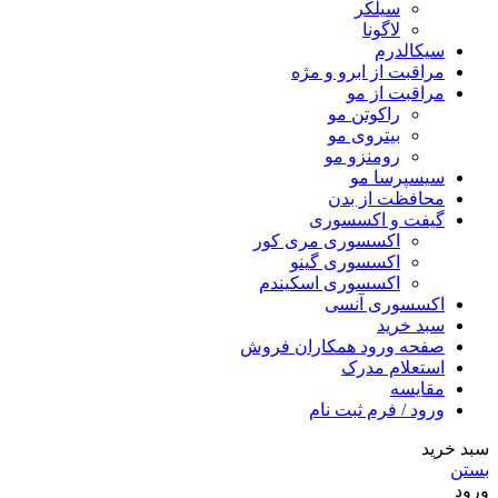
سیلکر
لاگونا
سیکالدرم
مراقبت از ابرو و مژه
مراقبت از مو
راکوتن مو
بیتروی مو
رومنزو مو
سیسپرسا مو
محافظت از بدن
گیفت و اکسسوری
اکسسوری مری کور
اکسسوری گینو
اکسسوری اسکیندم
اکسسوری آنسی
سبد خرید
صفحه ورود همکاران فروش
استعلام مدرک
مقایسه
ورود / فرم ثبت نام
سبد خرید
بستن
ورود