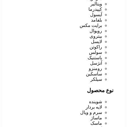
ویتالیر
کپیدرما
آیسول
بلفامد
برایت مکس
رویوال
بیتروی
لایسل
راکوتن
سولس
باستنیک
آنژسل
رومنزو
ساسکین
سیلکر
نوع محصول
شوینده
لایه بردار
سرم و ویال
ماساژ
ماسک