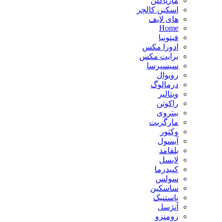
ماریاگلن
اسکین کالچر
های لایف
Home
فیتونیا
ادورا مکس
برایت مکس
سیسپرسا
رویوال
درمالوگ
ویتالیر
راکوتن
بیتروی
مارگریت
وکتور
آیسول
بلفامد
لایسل
کپیدرما
سولس
ساسکین
باستنیک
آنژسل
رومنزو