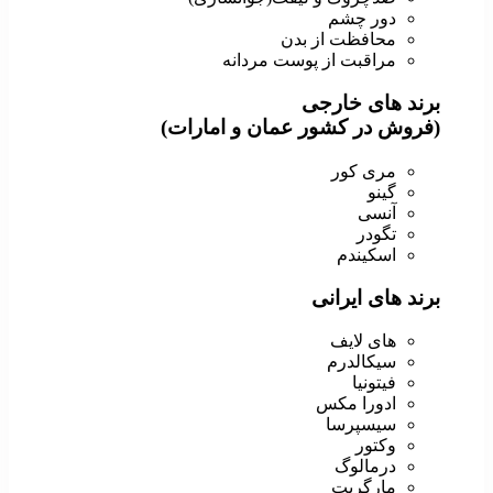
دور چشم
محافظت از بدن
مراقبت از پوست مردانه
برند های خارجی
(فروش در کشور عمان و امارات)
مری کور
گینو
آنسی
تگودر
اسکیندم
برند های ایرانی
های لایف
سیکالدرم
فیتونیا
ادورا مکس
سیسپرسا
وکتور
درمالوگ
مارگریت