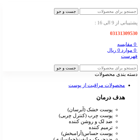
جست و جو
پشتیبانی از 9 الی 16 :
03131309530
0
مقایسه
0
موارد
0
ریال
فهرست
جست و جو
دسته بندی محصولات
محصولات مراقبت از پوست
هدف درمان
پوست خشک (آبرسان)
پوست چرب (کنترل چربی)
ضد لک و روشن کننده
ترمیم کننده
پوست حساس(آرامبخش)
ضدچروک و لیفت(جوانسازی)