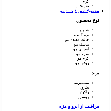
کرم
ضدآفتاب
محصولات مراقبت از مو
نوع محصول
شامپو
نرم کننده
حالت دهنده مو
ماسک مو
اسپری مو
سرم مو
کرم مو
روغن مو
برند
سیسپرسا
بیتروی
راکوتن
رومنزو
مراقبت از ابرو و مژه