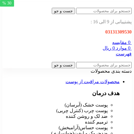
30 %
30 %
30 %
30 %
30 %
30 %
30 %
30 %
30 %
30 %
جست و جو
پشتیبانی از 9 الی 16 :
03131309530
0
مقایسه
0
موارد
0
ریال
فهرست
جست و جو
دسته بندی محصولات
محصولات مراقبت از پوست
هدف درمان
پوست خشک (آبرسان)
پوست چرب (کنترل چربی)
ضد لک و روشن کننده
ترمیم کننده
پوست حساس(آرامبخش)
ضدچروک و لیفت(جوانسازی)