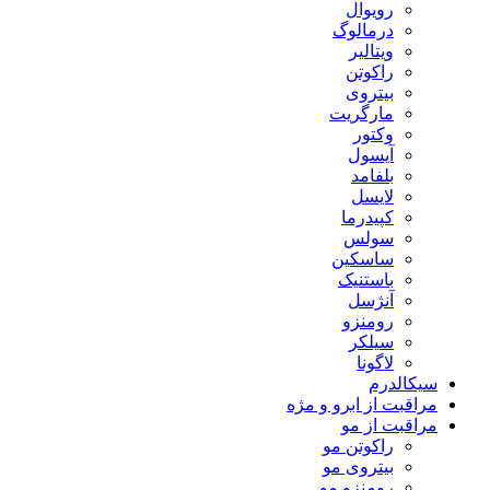
رویوال
درمالوگ
ویتالیر
راکوتن
بیتروی
مارگریت
وکتور
آیسول
بلفامد
لایسل
کپیدرما
سولس
ساسکین
باستنیک
آنژسل
رومنزو
سیلکر
لاگونا
سیکالدرم
مراقبت از ابرو و مژه
مراقبت از مو
راکوتن مو
بیتروی مو
رومنزو مو