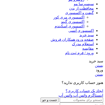
سیسپرسا مو
محافظت از بدن
گیفت و اکسسوری
اکسسوری مری کور
اکسسوری گینو
اکسسوری اسکیندم
اکسسوری آنسی
سبد خرید
صفحه ورود همکاران فروش
استعلام مدرک
مقایسه
ورود / فرم ثبت نام
سبد خرید
بستن
ورود
بستن
هنوز حساب کاربری ندارید؟
ایجاد یک حساب کاربری؟
اینستاگرم
واتس آپ
واتس آپ
جست و جو