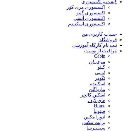
گیفت و اکسسوری
اکسسوری مری کور
اکسسوری گینو
اکسسوری آنسی
اکسسوری اسکیندم
حساب کاربری من
فروشگاه
ثبت نام کارگاه آموزشی
مراقبت از پوست
Cabin
مری کور
گینو
آنسی
تگودر
اسکیندم
ماریاگلن
اسکین کالچر
های لایف
Home
فیتونیا
ادورا مکس
برایت مکس
سیسپرسا