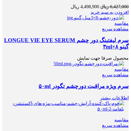
6,427,000
ریال
4,498,900
ریال
افزودن به سبد خرید
مقایسه
مشاهده سریع
سرم لیفتینگ دور چشم LONGUE VIE EYE SERUM
گینو ۳ml×۸
محصول صرفا جهت نمایش
مقایسه
مشاهده سریع
سرم ویژه مراقبت دورچشم تگودر ۵۰ml
اطلاعات بیشتر
مقایسه
مشاهده سریع