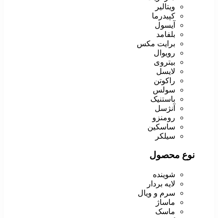
ویتالیر
کپیدرما
آیسول
بلفامد
برایت مکس
رویوال
بیتروی
لایسل
راکوتن
سولس
باستنیک
آنژسل
رومنزو
ساسکین
سیلکر
نوع محصول
شوینده
لایه بردار
سرم و ویال
ماساژ
ماسک