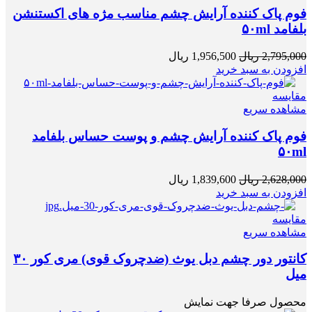
فوم پاک کننده آرایش چشم مناسب مژه های اکستنشن
بلفامد ۵۰ml
2,795,000
ریال
1,956,500
ریال
افزودن به سبد خرید
مقایسه
مشاهده سریع
فوم پاک کننده آرایش چشم و پوست حساس بلفامد
۵۰ml
2,628,000
ریال
1,839,600
ریال
افزودن به سبد خرید
مقایسه
مشاهده سریع
کانتور دور چشم دبل یوث (ضدچروک قوی) مری کور ۳۰
میل
محصول صرفا جهت نمایش