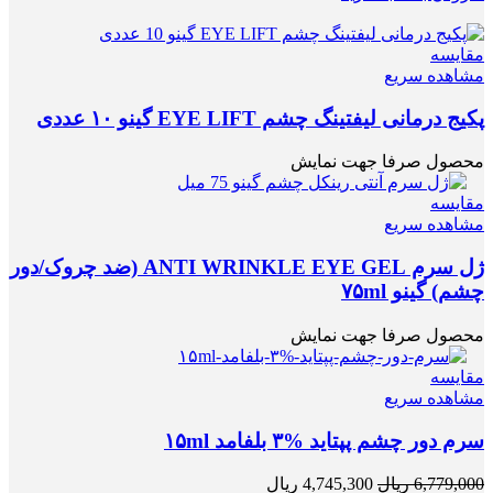
مقایسه
مشاهده سریع
پکیج درمانی لیفتینگ چشم EYE LIFT گینو ۱۰ عددی
محصول صرفا جهت نمایش
مقایسه
مشاهده سریع
ژل سرم ANTI WRINKLE EYE GEL (ضد چروک/دور
چشم) گینو ۷۵ml
محصول صرفا جهت نمایش
مقایسه
مشاهده سریع
سرم دور چشم پپتاید %۳ بلفامد ۱۵ml
6,779,000
ریال
4,745,300
ریال