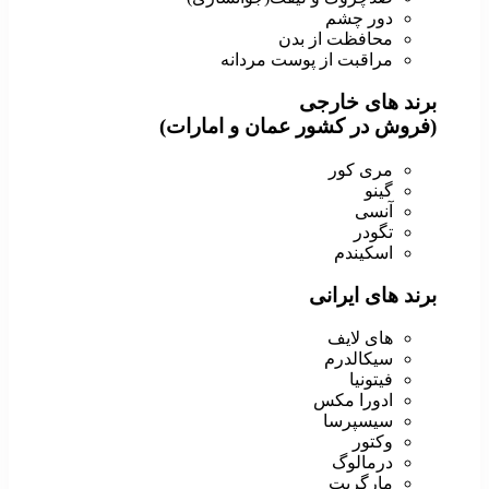
دور چشم
محافظت از بدن
مراقبت از پوست مردانه
برند های خارجی
(فروش در کشور عمان و امارات)
مری کور
گینو
آنسی
تگودر
اسکیندم
برند های ایرانی
های لایف
سیکالدرم
فیتونیا
ادورا مکس
سیسپرسا
وکتور
درمالوگ
مارگریت