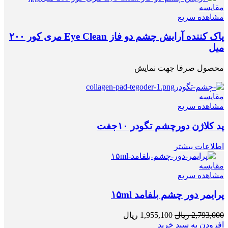
مقایسه
مشاهده سریع
پاک کننده آرایش چشم دو فاز Eye Clean مری کور ۲۰۰
میل
محصول صرفا جهت نمایش
مقایسه
مشاهده سریع
پد کلاژن دورچشم تگودر ۱۰جفت
اطلاعات بیشتر
مقایسه
مشاهده سریع
پرایمر دور چشم بلفامد ۱۵ml
2,793,000
ریال
1,955,100
ریال
افزودن به سبد خرید