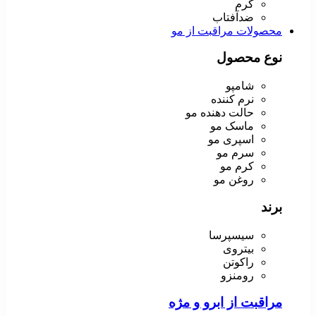
کرم
ضدآفتاب
محصولات مراقبت از مو
نوع محصول
شامپو
نرم کننده
حالت دهنده مو
ماسک مو
اسپری مو
سرم مو
کرم مو
روغن مو
برند
سیسپرسا
بیتروی
راکوتن
رومنزو
مراقبت از ابرو و مژه