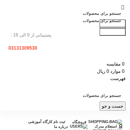
جست و جو
جست و جو
پشتیبانی از 9 الی 16 :
03131309530
0
مقایسه
0
موارد
0
ریال
فهرست
جست و جو
دسته بندی محصولات
ثبت نام کارگاه آموزشی
فروشگاه
استعلام مدرک
درباره ما