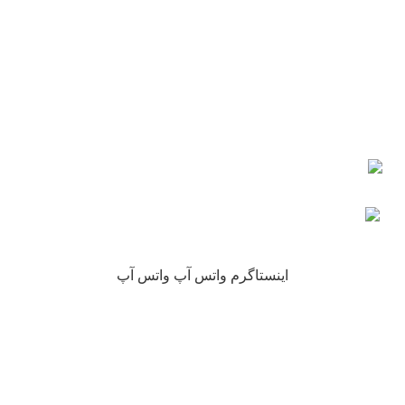
اعتماد شما
چرا نیکارخ مورد اعتماد همه است؟
کلیه حقوق این سایت متعلق به فروشگاه آنلاین نیکارخ می باشد.
اینستاگرم
واتس آپ
واتس آپ